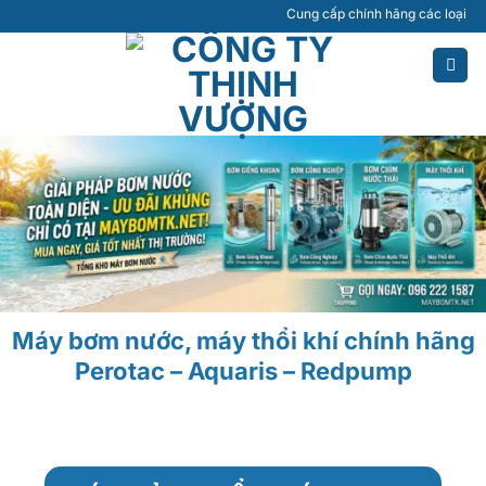
Bỏ
Cung cấp chính hãng các loại máy bơm 
qua
nội
dung
Máy bơm nước, máy thổi khí chính hãng
Perotac – Aquaris – Redpump