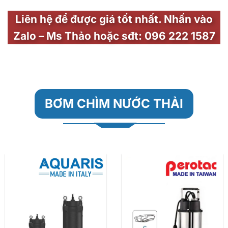
Liên hệ để được giá tốt nhất. Nhấn vào
Zalo –
Ms Thảo
hoặc
sđt:
096 222 1587
BƠM CHÌM
NƯỚC THẢI