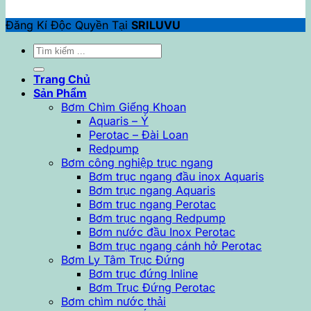
Đăng Kí Độc Quyền Tại
SRILUVU
Tìm
kiếm:
Trang Chủ
Sản Phẩm
Bơm Chìm Giếng Khoan
Aquaris – Ý
Perotac – Đài Loan
Redpump
Bơm công nghiệp trục ngang
Bơm trục ngang đầu inox Aquaris
Bơm trục ngang Aquaris
Bơm trục ngang Perotac
Bơm trục ngang Redpump
Bơm nước đầu Inox Perotac
Bơm trục ngang cánh hở Perotac
Bơm Ly Tâm Trục Đứng
Bơm trục đứng Inline
Bơm Trục Đứng Perotac
Bơm chìm nước thải