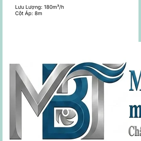
Lưu Lượng:
180m³/h
Cột Áp:
8m