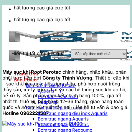
Bỏ
chất lượng cao giá cực tốt
qua
nội
chất lượng cao giá cực tốt
dung
Đã
Hiển thị tất cả 6 kết quả
sắp
xếp
theo
Máy sục khí Root Perotac
chính hãng, nhập khẩu, phân
Trang Chủ
mới
phối trực tiếp bởi
Công ty Thịnh Vượng
. Thiết bị cấp khí
Sản Phẩm
nhất
– sục khí hiệu quả, tiết kiệm điện, phù hợp nuôi trồng
Bơm Chìm Giếng Khoan
thủy sản, xử lý nước thải và các hệ thống sục khí ao hồ,
Aquaris – Ý
bể xử lý. Sản phẩm cam kết chính hãng 100%, giá tốt
Perotac – Đài Loan
nhất thị trường, bảo hành 12–36 tháng, giao hàng toàn
Redpump
quốc và hỗ trợ kỹ thuật tận nơi. Liên hệ tư vấn & báo giá:
Bơm công nghiệp trục ngang
Hotline 0962221587
.
Bơm trục ngang đầu inox Aquaris
Bơm trục ngang Aquaris
Bơm trục ngang Perotac
Bơm trục ngang Redpump