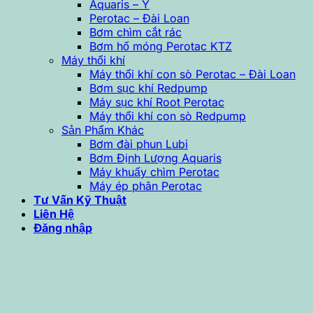
Aquaris – Ý
Perotac – Đài Loan
Bơm chìm cắt rác
Bơm hố móng Perotac KTZ
Máy thổi khí
Máy thổi khí con sò Perotac – Đài Loan
Bơm sục khí Redpump
Máy sục khí Root Perotac
Máy thổi khí con sò Redpump
Sản Phẩm Khác
Bơm đài phun Lubi
Bơm Định Lượng Aquaris
Máy khuấy chìm Perotac
Máy ép phân Perotac
Tư Vấn Kỹ Thuật
Liên Hệ
Đăng nhập