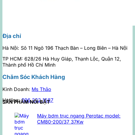
Địa chỉ
Hà Nội: Sô 11 Ngõ 196 Thạch Bàn – Long Biên – Hà Nội
TP HCM: 628/26 Hà Huy Giáp, Thạnh Lộc, Quận 12,
Thành phố Hồ Chí Minh
Chăm Sóc Khách Hàng
Kinh Doanh:
Ms Thảo
Hotline:
096 222 1587
SẢN PHẨM NỔI BẬT
Máy bơm trục ngang Perotac model:
CM80-200/37 37Kw