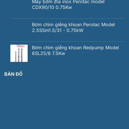
Máy bơm đĩa inox Perotac model
CDX90/10 0.75Kw
Bơm chìm giếng khoan Perotac Model
2.5SSm1.5/31 - 0.75kW
Bơm chìm giếng khoan Redpump Model
6SL25/8 7.5Kw
BẢN ĐỒ