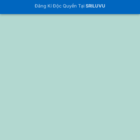
Đăng Kí Độc Quyền Tại
SRILUVU