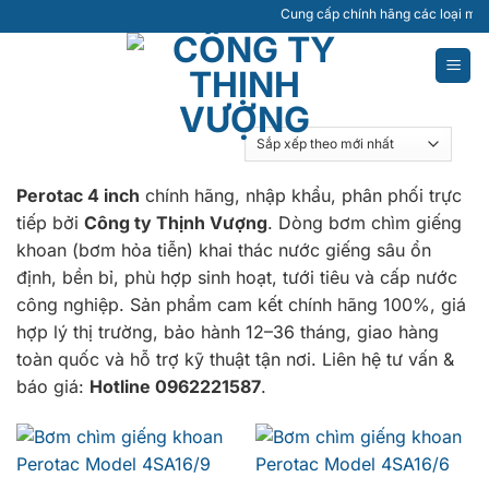
Bỏ
Cung cấp chính hãng các loại máy bơm 
qua
nội
dung
Perotac 4 inch
chính hãng, nhập khẩu, phân phối trực
tiếp bởi
Công ty Thịnh Vượng
. Dòng bơm chìm giếng
khoan (bơm hỏa tiễn) khai thác nước giếng sâu ổn
định, bền bỉ, phù hợp sinh hoạt, tưới tiêu và cấp nước
công nghiệp. Sản phẩm cam kết chính hãng 100%, giá
hợp lý thị trường, bảo hành 12–36 tháng, giao hàng
toàn quốc và hỗ trợ kỹ thuật tận nơi. Liên hệ tư vấn &
báo giá:
Hotline 0962221587
.