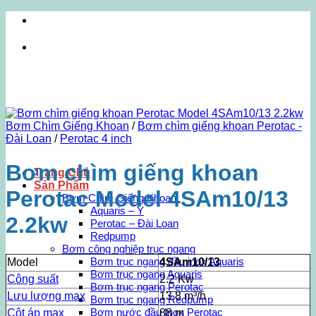
Bỏ
Cung cấp c
qua
nội
Cung cấp c
dung
Bơm Chìm Giếng Khoan
/
Bơm chìm giếng khoan Perotac -
Đài Loan
/
Perotac 4 inch
Bơm chìm giếng khoan
Trang Chủ
Sản Phẩm
Perotac Model 4SAm10/13
Bơm Chìm Giếng Khoan
Aquaris – Ý
2.2kw
Perotac – Đài Loan
Redpump
Bơm công nghiệp trục ngang
Bơm trục ngang đầu inox Aquaris
Model
4SAm10/13
Bơm trục ngang Aquaris
Công suất
2.2 Kw
Bơm trục ngang Perotac
Lưu lượng max
13.8 m³/h
Bơm trục ngang Redpump
Bơm nước đầu Inox Perotac
Cột áp max
88 m