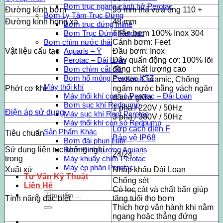
Bơm trục ngang cánh hở Perotac
Đường kính bơm
95 mm thả vừa ống 110 +
Bơm Ly Tâm Trục Đứng
Đường kính họng xả
48 mm
Bơm trục đứng Inline
Thân bơm 100% Inox 304
Bơm Trục Đứng Perotac
Cánh bơm: Feet
Bơm chìm nước thải
Vật liệu cấu tạo
Đầu bơm: Inox
Aquaris – Ý
Dây quấn động cơ: 100% lõi
Perotac – Đài Loan
đồng chất lượng cao
Bơm chìm cắt rác
Bơm hố móng Perotac KTZ
Carbon-Ceramic, Chống
Máy thổi khí
Phớt cơ khí
ngấm nước bằng vách ngăn
Máy thổi khí con sò Perotac – Đài Loan
dầu ở giữa
Bơm sục khí Redpump
1 pha / 220V / 50Hz
Điện áp sử dụng
Máy sục khí Root Perotac
3 pha / 380V / 50Hz
Máy thổi khí con sò Redpump
Lớp cách điện F
Sản Phẩm Khác
Tiêu chuẩn
Bảo vệ IP68
Bơm đài phun Lubi
Sử dụng liên tục không nghỉ
Bơm Định Lượng Aquaris
24/24
trong
Máy khuấy chìm Perotac
Máy ép phân Perotac
Xuất xứ
Nhập khẩu Đài Loan
Tư Vấn Kỹ Thuật
Chống sét
Liên Hệ
Có lọc cát và chất bẩn giúp
Tìm
Tính năng đặc biệt
tăng tuổi thọ bơm
kiếm:
Thích hợp vân hành khi nằm
ngang hoặc thẳng đứng