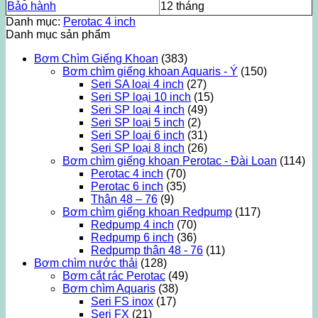
Bảo hành
12 tháng
Danh mục:
Perotac 4 inch
Danh mục sản phẩm
Bơm Chìm Giếng Khoan
(383)
Bơm chìm giếng khoan Aquaris - Ý
(150)
Seri SA loại 4 inch
(27)
Seri SP loại 10 inch
(15)
Seri SP loại 4 inch
(49)
Seri SP loại 5 inch
(2)
Seri SP loại 6 inch
(31)
Seri SP loại 8 inch
(26)
Bơm chìm giếng khoan Perotac - Đài Loan
(114)
Perotac 4 inch
(70)
Perotac 6 inch
(35)
Thân 48 – 76
(9)
Bơm chìm giếng khoan Redpump
(117)
Redpump 4 inch
(70)
Redpump 6 inch
(36)
Redpump thân 48 - 76
(11)
Bơm chìm nước thải
(128)
Bơm cắt rác Perotac
(49)
Bơm chìm Aquaris
(38)
Seri FS inox
(17)
Seri FX
(21)