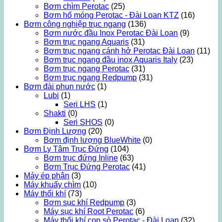
Bơm chìm Perotac
(25)
Bơm hố móng Perotac - Đài Loan KTZ
(16)
Bơm công nghiệp trục ngang
(136)
Bơm nước đầu Inox Perotac Đài Loan
(9)
Bơm trục ngang Aquaris
(31)
Bơm trục ngang cánh hở Perotac Đài Loan
(11)
Bơm trục ngang đầu inox Aquaris Italy
(23)
Bơm trục ngang Perotac
(31)
Bơm trục ngang Redpump
(31)
Bơm đài phun nước
(1)
Lubi
(1)
Seri LHS
(1)
Shakti
(0)
Seri SHOS
(0)
Bơm Định Lượng
(20)
Bơm định lượng BlueWhite
(0)
Bơm Ly Tâm Trục Đứng
(104)
Bơm trục đứng Inline
(63)
Bơm Trục Đứng Perotac
(41)
Máy ép phân
(3)
Máy khuấy chìm
(10)
Máy thổi khí
(73)
Bơm sục khí Redpump
(3)
Máy sục khí Root Perotac
(6)
Máy thổi khí con sò Perotac - Đài Loan
(32)