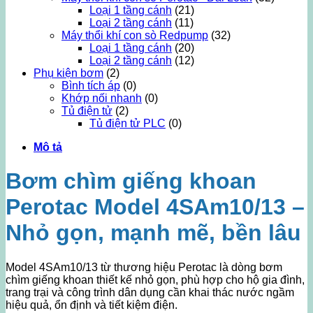
Loại 1 tầng cánh
(21)
Loại 2 tầng cánh
(11)
Máy thổi khí con sò Redpump
(32)
Loại 1 tầng cánh
(20)
Loại 2 tầng cánh
(12)
Phụ kiện bơm
(2)
Bình tích áp
(0)
Khớp nối nhanh
(0)
Tủ điện tử
(2)
Tủ điện tử PLC
(0)
Mô tả
Bơm chìm giếng khoan
Perotac Model 4SAm10/13 –
Nhỏ gọn, mạnh mẽ, bền lâu
Model 4SAm10/13 từ thương hiệu Perotac là dòng bơm
chìm giếng khoan thiết kế nhỏ gọn, phù hợp cho hộ gia đình,
trang trại và công trình dân dụng cần khai thác nước ngầm
hiệu quả, ổn định và tiết kiệm điện.