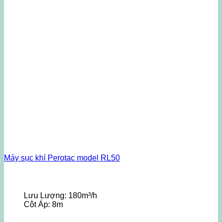
Máy sục khí Perotac model RL50
Lưu Lượng:
180m³/h
Cột Áp:
8m