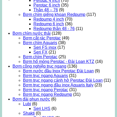
Perotac 4 inch
(70)
Perotac 6 inch
(35)
Thân 48 – 76
(9)
Bơm chìm giếng khoan Redpump
(117)
Redpump 4 inch
(70)
Redpump 6 inch
(36)
Redpump thân 48 - 76
(11)
Bơm chìm nước thải
(128)
Bơm cắt rác Perotac
(49)
Bơm chìm Aquaris
(38)
Seri FS inox
(17)
Seri FX
(21)
Bơm chìm Perotac
(25)
Bơm hố móng Perotac - Đài Loan KTZ
(16)
Bơm công nghiệp trục ngang
(136)
Bơm nước đầu Inox Perotac Đài Loan
(9)
Bơm trục ngang Aquaris
(31)
Bơm trục ngang cánh hở Perotac Đài Loan
(11)
Bơm trục ngang đầu inox Aquaris Italy
(23)
Bơm trục ngang Perotac
(31)
Bơm trục ngang Redpump
(31)
Bơm đài phun nước
(6)
Lubi
(6)
Seri LHS
(6)
Shakti
(0)