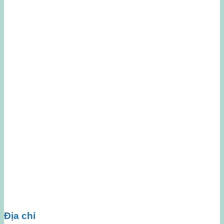
Địa chỉ