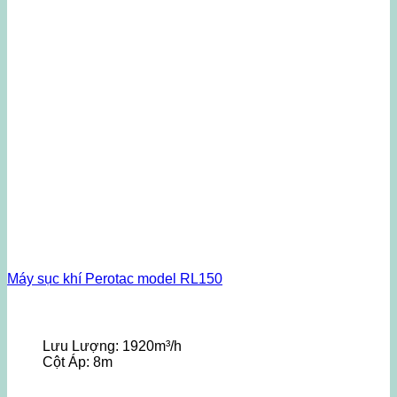
Máy sục khí Perotac model RL150
Lưu Lượng:
1920m³/h
Cột Áp:
8m