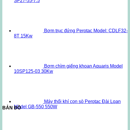
SF27-55-7.5
Bơm trục đứng Perotac Model: CDLF32-
8T 15Kw
Bơm chìm giếng khoan Aquaris Model
10SP125-03 30Kw
Máy thổi khí con sò Perotac Đài Loan
Model GB-550 550W
BẢN ĐỒ