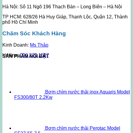
Hà Nội: Sô 11 Ngõ 196 Thạch Bàn – Long Biên – Hà Nội
TP HCM: 628/26 Hà Huy Giáp, Thạnh Lộc, Quận 12, Thành
phố Hồ Chí Minh
Chăm Sóc Khách Hàng
Kinh Doanh:
Ms Thảo
Hotline:
096 222 1587
SẢN PHẨM NỔI BẬT
Bơm chìm nước thải inox Aquaris Model
FS300/80T 2.2Kw
Bơm chìm nước thải Perotac Model