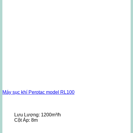
Máy sục khí Perotac model RL100
Lưu Lượng:
1200m³/h
Cột Áp:
8m