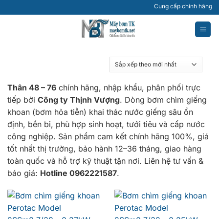
Bỏ
Cung cấp chính hãng các l
qua
nội
dung
Thân 48 – 76
chính hãng, nhập khẩu, phân phối trực
tiếp bởi
Công ty Thịnh Vượng
. Dòng bơm chìm giếng
khoan (bơm hỏa tiễn) khai thác nước giếng sâu ổn
định, bền bỉ, phù hợp sinh hoạt, tưới tiêu và cấp nước
công nghiệp. Sản phẩm cam kết chính hãng 100%, giá
tốt nhất thị trường, bảo hành 12–36 tháng, giao hàng
toàn quốc và hỗ trợ kỹ thuật tận nơi. Liên hệ tư vấn &
báo giá:
Hotline 0962221587
.