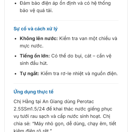
Đảm bảo điện áp ổn định và có hệ thống
bảo vệ quá tải.
Sự cố và cách xử lý
Không lên nước:
Kiểm tra van một chiều và
mực nước.
Tiếng ồn lớn:
Có thể do bụi, cát – cần vệ
sinh đầu hút.
Tự ngắt:
Kiểm tra rơ-le nhiệt và nguồn điện.
Ứng dụng thực tế
Chị Hằng tại An Giang dùng Perotac
2.5SSm1.5/24 để khai thác nước giếng phục
vụ tưới rau sạch và cấp nước sinh hoạt. Chị
chia sẻ: “Máy nhỏ gọn, dễ dùng, chạy êm, tiết
kiệm điện rõ rệt.”