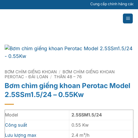
Bỏ
Cung cấp chính hãng các loại má
qua
nội
dung
BƠM CHÌM GIẾNG KHOAN
/
BƠM CHÌM GIẾNG KHOAN
PEROTAC - ĐÀI LOAN
/
THÂN 48 – 76
Bơm chìm giếng khoan Perotac Model
2.5SSm1.5/24 – 0.55Kw
Model
2.5SSM1.5/24
Công suất
0.55 Kw
Lưu lượng max
2.4 m³/h