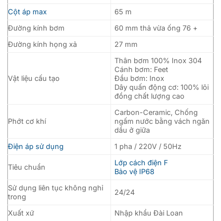
Cột áp max
65 m
Đường kính bơm
60 mm thả vừa ống 76 +
Đường kính họng xả
27 mm
Thân bơm 100% Inox 304
Cánh bơm: Feet
Vật liệu cấu tạo
Đầu bơm: Inox
Dây quấn động cơ: 100% lõi
đồng chất lượng cao
Carbon-Ceramic, Chống
Phớt cơ khí
ngấm nước bằng vách ngăn
dầu ở giữa
Điện áp sử dụng
1 pha / 220V / 50Hz
Lớp cách điện F
Tiêu chuẩn
Bảo vệ IP68
Sử dụng liên tục không nghỉ
24/24
trong
Xuất xứ
Nhập khẩu Đài Loan