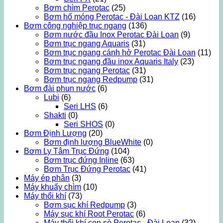
Bơm chìm Perotac
(25)
Bơm hố móng Perotac - Đài Loan KTZ
(16)
Bơm công nghiệp trục ngang
(136)
Bơm nước đầu Inox Perotac Đài Loan
(9)
Bơm trục ngang Aquaris
(31)
Bơm trục ngang cánh hở Perotac Đài Loan
(11)
Bơm trục ngang đầu inox Aquaris Italy
(23)
Bơm trục ngang Perotac
(31)
Bơm trục ngang Redpump
(31)
Bơm đài phun nước
(6)
Lubi
(6)
Seri LHS
(6)
Shakti
(0)
Seri SHOS
(0)
Bơm Định Lượng
(20)
Bơm định lượng BlueWhite
(0)
Bơm Ly Tâm Trục Đứng
(104)
Bơm trục đứng Inline
(63)
Bơm Trục Đứng Perotac
(41)
Máy ép phân
(3)
Máy khuấy chìm
(10)
Máy thổi khí
(73)
Bơm sục khí Redpump
(3)
Máy sục khí Root Perotac
(6)
Máy thổi khí con sò Perotac - Đài Loan
(32)