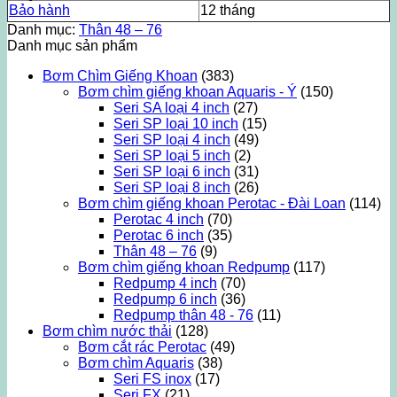
Bảo hành
12 tháng
Danh mục:
Thân 48 – 76
Danh mục sản phẩm
Bơm Chìm Giếng Khoan
(383)
Bơm chìm giếng khoan Aquaris - Ý
(150)
Seri SA loại 4 inch
(27)
Seri SP loại 10 inch
(15)
Seri SP loại 4 inch
(49)
Seri SP loại 5 inch
(2)
Seri SP loại 6 inch
(31)
Seri SP loại 8 inch
(26)
Bơm chìm giếng khoan Perotac - Đài Loan
(114)
Perotac 4 inch
(70)
Perotac 6 inch
(35)
Thân 48 – 76
(9)
Bơm chìm giếng khoan Redpump
(117)
Redpump 4 inch
(70)
Redpump 6 inch
(36)
Redpump thân 48 - 76
(11)
Bơm chìm nước thải
(128)
Bơm cắt rác Perotac
(49)
Bơm chìm Aquaris
(38)
Seri FS inox
(17)
Seri FX
(21)