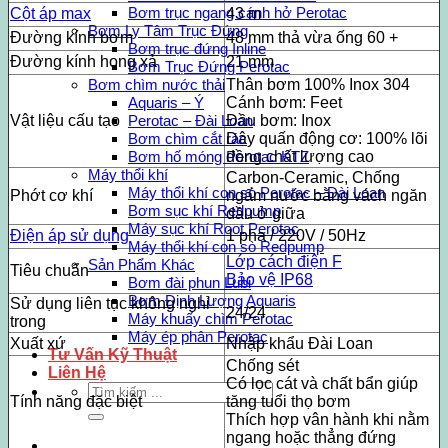
Bơm trục ngang cánh hở Perotac
Cột áp max
43 m
Bơm Ly Tâm Trục Đứng
Đường kính bơm
48 mm thả vừa ống 60 +
Bơm trục đứng Inline
Đường kính họng xả
21 mm
Bơm Trục Đứng Perotac
Thân bơm 100% Inox 304
Bơm chìm nước thải
Cánh bơm: Feet
Aquaris – Ý
Vật liệu cấu tạo
Đầu bơm: Inox
Perotac – Đài Loan
Dây quấn động cơ: 100% lõi
Bơm chìm cắt rác
đồng chất lượng cao
Bơm hố móng Perotac KTZ
Máy thổi khí
Carbon-Ceramic, Chống
Máy thổi khí con sò Perotac – Đài Loan
Phớt cơ khí
ngấm nước bằng vách ngăn
Bơm sục khí Redpump
dầu ở giữa
Máy sục khí Root Perotac
Điện áp sử dụng
1 pha / 220V / 50Hz
Máy thổi khí con sò Redpump
Lớp cách điện F
Sản Phẩm Khác
Tiêu chuẩn
Bảo vệ IP68
Bơm đài phun Lubi
Bơm Định Lượng Aquaris
Sử dụng liên tục không nghỉ
24/24
Máy khuấy chìm Perotac
trong
Máy ép phân Perotac
Xuất xứ
Nhập khẩu Đài Loan
Tư Vấn Kỹ Thuật
Chống sét
Liên Hệ
Có lọc cát và chất bẩn giúp
Tìm
Tính năng đặc biệt
tăng tuổi thọ bơm
kiếm:
Thích hợp vân hành khi nằm
ngang hoặc thẳng đứng