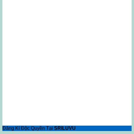
Đăng Kí Độc Quyền Tại
SRILUVU