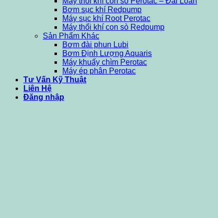
Máy thổi khí con sò Perotac – Đài Loan
Bơm sục khí Redpump
Máy sục khí Root Perotac
Máy thổi khí con sò Redpump
Sản Phẩm Khác
Bơm đài phun Lubi
Bơm Định Lượng Aquaris
Máy khuấy chìm Perotac
Máy ép phân Perotac
Tư Vấn Kỹ Thuật
Liên Hệ
Đăng nhập