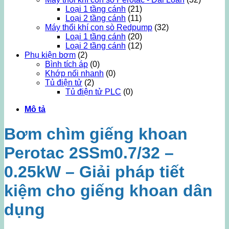
Loại 1 tầng cánh
(21)
Loại 2 tầng cánh
(11)
Máy thổi khí con sò Redpump
(32)
Loại 1 tầng cánh
(20)
Loại 2 tầng cánh
(12)
Phụ kiện bơm
(2)
Bình tích áp
(0)
Khớp nối nhanh
(0)
Tủ điện tử
(2)
Tủ điện tử PLC
(0)
Mô tả
Bơm chìm giếng khoan
Perotac 2SSm0.7/32 –
0.25kW – Giải pháp tiết
kiệm cho giếng khoan dân
dụng