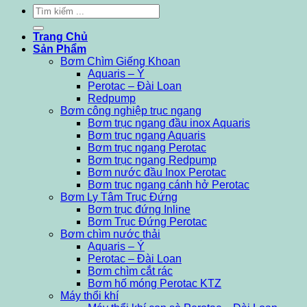
Tìm
kiếm:
Trang Chủ
Sản Phẩm
Bơm Chìm Giếng Khoan
Aquaris – Ý
Perotac – Đài Loan
Redpump
Bơm công nghiệp trục ngang
Bơm trục ngang đầu inox Aquaris
Bơm trục ngang Aquaris
Bơm trục ngang Perotac
Bơm trục ngang Redpump
Bơm nước đầu Inox Perotac
Bơm trục ngang cánh hở Perotac
Bơm Ly Tâm Trục Đứng
Bơm trục đứng Inline
Bơm Trục Đứng Perotac
Bơm chìm nước thải
Aquaris – Ý
Perotac – Đài Loan
Bơm chìm cắt rác
Bơm hố móng Perotac KTZ
Máy thổi khí