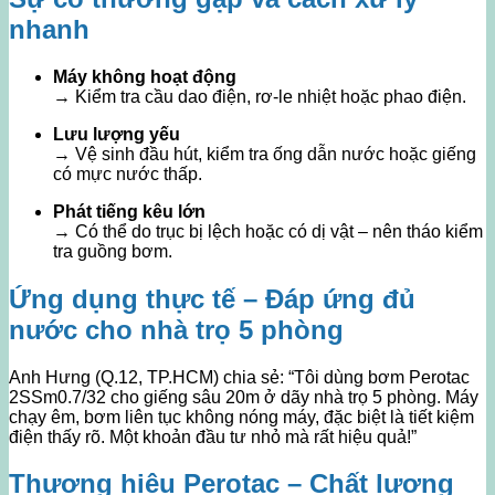
nhanh
Máy không hoạt động
→ Kiểm tra cầu dao điện, rơ-le nhiệt hoặc phao điện.
Lưu lượng yếu
→ Vệ sinh đầu hút, kiểm tra ống dẫn nước hoặc giếng
có mực nước thấp.
Phát tiếng kêu lớn
→ Có thể do trục bị lệch hoặc có dị vật – nên tháo kiểm
tra guồng bơm.
Ứng dụng thực tế – Đáp ứng đủ
nước cho nhà trọ 5 phòng
Anh Hưng (Q.12, TP.HCM) chia sẻ: “Tôi dùng bơm Perotac
2SSm0.7/32 cho giếng sâu 20m ở dãy nhà trọ 5 phòng. Máy
chạy êm, bơm liên tục không nóng máy, đặc biệt là tiết kiệm
điện thấy rõ. Một khoản đầu tư nhỏ mà rất hiệu quả!”
Thương hiệu Perotac – Chất lượng