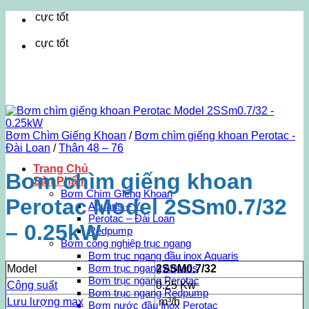
Bỏ
Cu
qua
nội
Cu
dung
Bơm Chìm Giếng Khoan
/
Bơm chìm giếng khoan Perotac -
Đài Loan
/
Thân 48 – 76
Trang Chủ
Bơm chìm giếng khoan
Sản Phẩm
Bơm Chìm Giếng Khoan
Perotac Model 2SSm0.7/32
Aquaris – Ý
Perotac – Đài Loan
– 0.25kW
Redpump
Bơm công nghiệp trục ngang
Bơm trục ngang đầu inox Aquaris
Bơm trục ngang Aquaris
Model
2SSM0.7/32
Bơm trục ngang Perotac
Công suất
0.25 Kw
Bơm trục ngang Redpump
Lưu lượng max
m³/h
Bơm nước đầu Inox Perotac