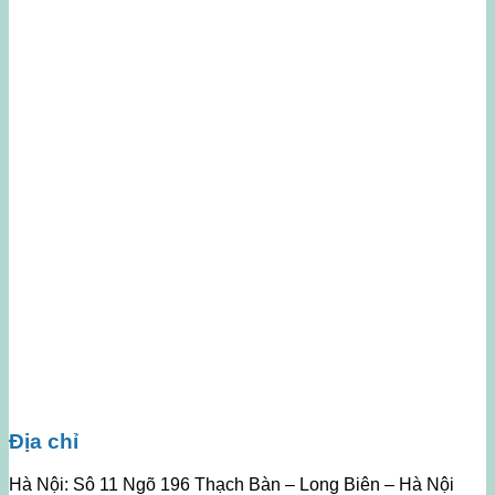
Địa chỉ
Hà Nội: Sô 11 Ngõ 196 Thạch Bàn – Long Biên – Hà Nội