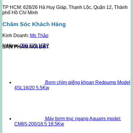
TP HCM: 628/26 Hà Huy Giáp, Thạnh Lộc, Quận 12, Thành
phố Hồ Chí Minh
Chăm Sóc Khách Hàng
Kinh Doanh:
Ms Thảo
Hotline:
096 222 1587
SẢN PHẨM NỔI BẬT
Bơm chìm giếng khoan Redpump Model
4SL16/20 5.5Kw
Máy bơm trục ngang Aquaris model:
CM65-200/18.5 18.5Kw