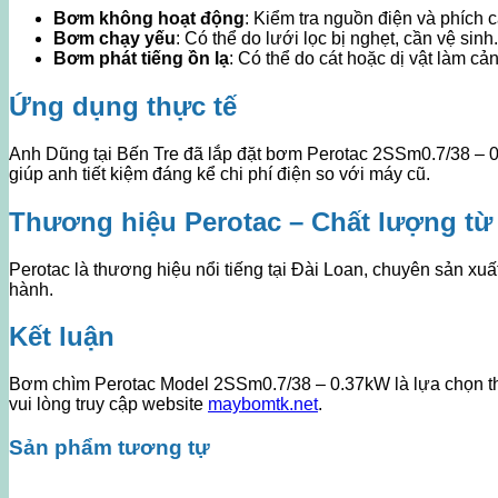
Bơm không hoạt động
: Kiểm tra nguồn điện và phích 
Bơm chạy yếu
: Có thể do lưới lọc bị nghẹt, cần vệ sinh.
Bơm phát tiếng ồn lạ
: Có thể do cát hoặc dị vật làm cản
Ứng dụng thực tế
Anh Dũng tại Bến Tre đã lắp đặt bơm Perotac 2SSm0.7/38 – 0.
giúp anh tiết kiệm đáng kể chi phí điện so với máy cũ.
Thương hiệu Perotac – Chất lượng từ
Perotac là thương hiệu nổi tiếng tại Đài Loan, chuyên sản x
hành.
Kết luận
Bơm chìm Perotac Model 2SSm0.7/38 – 0.37kW là lựa chọn thô
vui lòng truy cập website
maybomtk.net
.
Sản phẩm tương tự