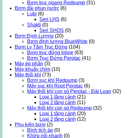
Bơm trục ngang Redpump
(31)
Bơm đài phun nước
(6)
Lubi
(6)
Seri LHS
(6)
Shakti
(0)
Seri SHOS
(0)
Bơm Định Lượng
(20)
Bơm định lượng BlueWhite
(0)
Bơm Ly Tâm Trục Đứng
(104)
Bơm trục đứng Inline
(63)
Bơm Trục Đứng Perotac
(41)
Máy ép phân
(3)
Máy khuấy chìm
(10)
Máy thổi khí
(73)
Bơm sục khí Redpump
(3)
Máy sục khí Root Perotac
(6)
Máy thổi khí con sò Perotac - Đài Loan
(32)
Loại 1 tầng cánh
(21)
Loại 2 tầng cánh
(11)
Máy thổi khí con sò Redpump
(32)
Loại 1 tầng cánh
(20)
Loại 2 tầng cánh
(12)
Phụ kiện bơm
(2)
Bình tích áp
(0)
Khớp nối nhanh
(0)