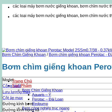
Bỏ
c loại máy bơm nước giếng khoan, bơm chìm nước thải, máy thổ
qua
nội
c loại máy bơm nước giếng khoan, bơm chìm nước thải, máy thổ
dung
Bơm Chìm Giếng Khoan
/
Bơm chìm giếng khoan Perotac - Đ
Bơm chìm giếng khoan Pero
Model
Trang Chủ
Sản Phẩm
Công suất
Bơm Chìm Giếng Khoan
Lưu lượng max
Aquaris – Ý
Cột áp max
Perotac – Đài Loan
Redpump
Đường kính bơm
Bơm công nghiệp trục ngang
Đường kính họng xả