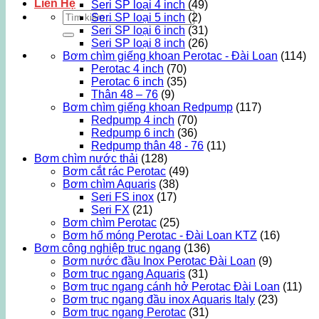
Liên Hệ
Seri SP loại 4 inch
(49)
Tìm
Seri SP loại 5 inch
(2)
kiếm:
Seri SP loại 6 inch
(31)
Seri SP loại 8 inch
(26)
Bơm chìm giếng khoan Perotac - Đài Loan
(114)
Perotac 4 inch
(70)
Perotac 6 inch
(35)
Thân 48 – 76
(9)
Bơm chìm giếng khoan Redpump
(117)
Redpump 4 inch
(70)
Redpump 6 inch
(36)
Redpump thân 48 - 76
(11)
Bơm chìm nước thải
(128)
Bơm cắt rác Perotac
(49)
Bơm chìm Aquaris
(38)
Seri FS inox
(17)
Seri FX
(21)
Bơm chìm Perotac
(25)
Bơm hố móng Perotac - Đài Loan KTZ
(16)
Bơm công nghiệp trục ngang
(136)
Bơm nước đầu Inox Perotac Đài Loan
(9)
Bơm trục ngang Aquaris
(31)
Bơm trục ngang cánh hở Perotac Đài Loan
(11)
Bơm trục ngang đầu inox Aquaris Italy
(23)
Bơm trục ngang Perotac
(31)