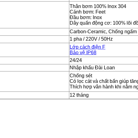
Thân bơm 100% Inox 304
Cánh bơm: Feet
Đầu bơm: Inox
Dây quấn động cơ: 100% lõi đ
Carbon-Ceramic, Chống ngấm 
1 pha / 220V / 50Hz
Lớp cách điện F
Bảo vệ IP68
24/24
Nhập khẩu Đài Loan
Chống sét
Có lọc cát và chất bẩn giúp tăn
Thích hợp vân hành khi nằm n
12 tháng