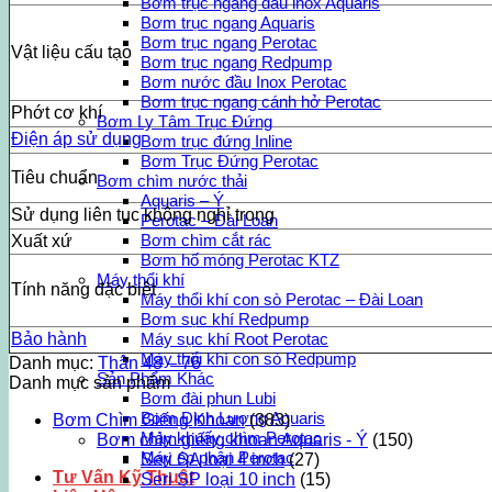
Bơm trục ngang đầu inox Aquaris
Bơm trục ngang Aquaris
Bơm trục ngang Perotac
Vật liệu cấu tạo
Bơm trục ngang Redpump
Bơm nước đầu Inox Perotac
Bơm trục ngang cánh hở Perotac
Phớt cơ khí
Bơm Ly Tâm Trục Đứng
Điện áp sử dụng
Bơm trục đứng Inline
Bơm Trục Đứng Perotac
Tiêu chuẩn
Bơm chìm nước thải
Aquaris – Ý
Sử dụng liên tục không nghỉ trong
Perotac – Đài Loan
Bơm chìm cắt rác
Xuất xứ
Bơm hố móng Perotac KTZ
Máy thổi khí
Tính năng đặc biệt
Máy thổi khí con sò Perotac – Đài Loan
Bơm sục khí Redpump
Bảo hành
Máy sục khí Root Perotac
Máy thổi khí con sò Redpump
Danh mục:
Thân 48 – 76
Sản Phẩm Khác
Danh mục sản phẩm
Bơm đài phun Lubi
Bơm Định Lượng Aquaris
Bơm Chìm Giếng Khoan
(383)
Máy khuấy chìm Perotac
Bơm chìm giếng khoan Aquaris - Ý
(150)
Máy ép phân Perotac
Seri SA loại 4 inch
(27)
Tư Vấn Kỹ Thuật
Seri SP loại 10 inch
(15)