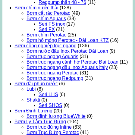
Redpump thân 48 - 76
(11)
Bơm chìm nước thải
(128)
Bơm cắt rác Perotac
(49)
Bơm chìm Aquaris
(38)
Seri FS inox
(17)
Seri FX
(21)
Bơm chìm Perotac
(25)
Bơm hố móng Perotac - Đài Loan KTZ
(16)
Bơm công nghiệp trục ngang
(136)
Bơm nước đầu Inox Perotac Đài Loan
(9)
Bơm trục ngang Aquaris
(31)
Bơm trục ngang cánh hở Perotac Đài Loan
(11)
Bơm trục ngang đầu inox Aquaris Italy
(23)
Bơm trục ngang Perotac
(31)
Bơm trục ngang Redpump
(31)
Bơm đài phun nước
(6)
Lubi
(6)
Seri LHS
(6)
Shakti
(0)
Seri SHOS
(0)
Bơm Định Lượng
(20)
Bơm định lượng BlueWhite
(0)
Bơm Ly Tâm Trục Đứng
(104)
Bơm trục đứng Inline
(63)
Bơm Trục Đứng Perotac
(41)