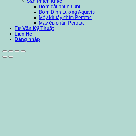
Sản Phẩm Khác
Bơm đài phun Lubi
Bơm Định Lượng Aquaris
Máy khuấy chìm Perotac
Máy ép phân Perotac
Tư Vấn Kỹ Thuật
Liên Hệ
Đăng nhập