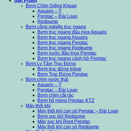
Sản Phẩm
Bơm Chìm Giếng Khoan
Aquaris – Ý
Perotac – Đài Loan
Redpump
Bơm công nghiệp trục ngang
Bơm trục ngang đầu inox Aquaris
Bơm trục ngang Aquaris
Bơm trục ngang Perotac
Bơm trục ngang Redpump
Bơm nước đầu Inox Perotac
Bơm trục ngang cánh hở Perotac
Bơm Ly Tâm Trục Đứng
Bơm trục đứng Inline
Bơm Trục Đứng Perotac
Bơm chìm nước thải
Aquaris – Ý
Perotac – Đài Loan
Bơm chìm cắt rác
Bơm hố móng Perotac KTZ
Máy thổi khí
Máy thổi khí con sò Perotac – Đài Loan
Bơm sục khí Redpump
Máy sục khí Root Perotac
Máy thổi khí con sò Redpump