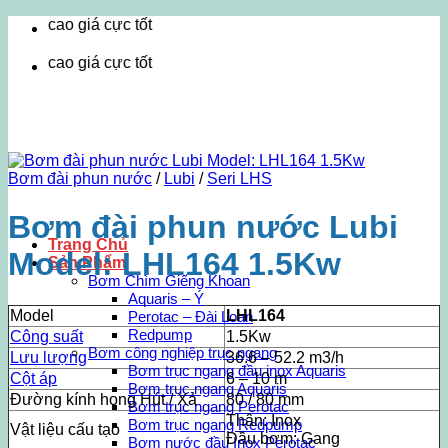
Bỏ
ao giá cực tốt
qua
nội
ao giá cực tốt
dung
Bơm đài phun nước
/
Lubi
/
Seri LHS
Bơm đài phun nước Lubi
Trang Chủ
Model: LHL164 1.5Kw
Sản Phẩm
Bơm Chìm Giếng Khoan
Aquaris – Ý
Model
LHL164
Perotac – Đài Loan
Redpump
Công suất
1.5Kw
Bơm công nghiệp trục ngang
Lưu lượng
36.6 – 52.2 m3/h
Bơm trục ngang đầu inox Aquaris
Cột áp
6 – 10 m
Bơm trục ngang Aquaris
Đường kính họng Hút / Xả
80 / 80 mm
Bơm trục ngang Perotac
Thân: Inox
Bơm trục ngang Redpump
Vật liệu cấu tạo
Đầu bơm: Gang
Bơm nước đầu Inox Perotac