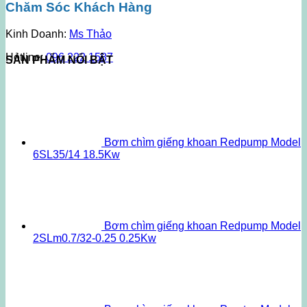
Chăm Sóc Khách Hàng
Kinh Doanh:
Ms Thảo
Hotline:
096 222 1587
SẢN PHẨM NỔI BẬT
Bơm chìm giếng khoan Redpump Model
6SL35/14 18.5Kw
Bơm chìm giếng khoan Redpump Model
2SLm0.7/32-0.25 0.25Kw