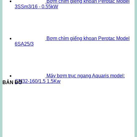
Bơm chìm giếng khoan Perotac Model
3SSm3/16 - 0.55kW
Bơm chìm giếng khoan Perotac Model
6SA25/3
Máy bơm trục ngang Aquaris model:
CM32-160/1.5 1.5Kw
BẢN ĐỒ