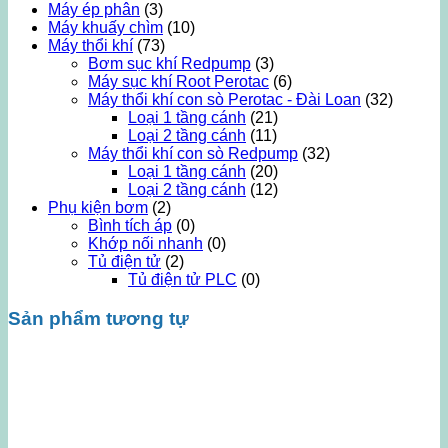
Máy ép phân
(3)
Máy khuấy chìm
(10)
Máy thổi khí
(73)
Bơm sục khí Redpump
(3)
Máy sục khí Root Perotac
(6)
Máy thổi khí con sò Perotac - Đài Loan
(32)
Loại 1 tầng cánh
(21)
Loại 2 tầng cánh
(11)
Máy thổi khí con sò Redpump
(32)
Loại 1 tầng cánh
(20)
Loại 2 tầng cánh
(12)
Phụ kiện bơm
(2)
Bình tích áp
(0)
Khớp nối nhanh
(0)
Tủ điện tử
(2)
Tủ điện tử PLC
(0)
Sản phẩm tương tự