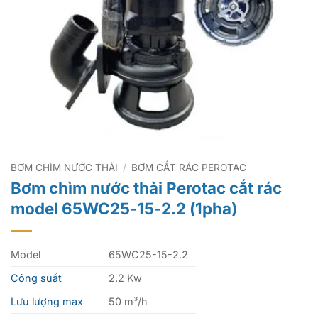
BƠM CHÌM NƯỚC THẢI
/
BƠM CẮT RÁC PEROTAC
Bơm chìm nước thải Perotac cắt rác
model 65WC25-15-2.2 (1pha)
Model
65WC25-15-2.2
Công suất
2.2 Kw
Lưu lượng max
50 m³/h