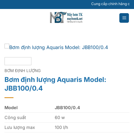
Bỏ
Cung cấp chính hãng các loạ
qua
nội
dung
BƠM ĐỊNH LƯỢNG
Bơm định lượng Aquaris Model:
JBB100/0.4
Model
JBB100/0.4
Công suất
60 w
Lưu lượng max
100 l/h