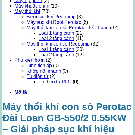
Máy ép phân
(3)
Máy khuấy chìm
(10)
Máy thổi khí
(73)
Bơm sục khí Redpump
(3)
Máy sục khí Root Perotac
(6)
Máy thổi khí con sò Perotac - Đài Loan
(32)
Loại 1 tầng cánh
(21)
Loại 2 tầng cánh
(11)
Máy thổi khí con sò Redpump
(32)
Loại 1 tầng cánh
(20)
Loại 2 tầng cánh
(12)
Phụ kiện bơm
(2)
Bình tích áp
(0)
Khớp nối nhanh
(0)
Tủ điện tử
(2)
Tủ điện tử PLC
(0)
Mô tả
Máy thổi khí con sò Perotac
Đài Loan GB-550/2 0.55KW
– Giải pháp sục khí hiệu