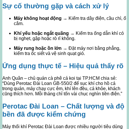
Sự cố thường gặp và cách xử lý
Máy không hoạt động
→ Kiểm tra dây điện, cầu chì, ổ
cắm.
Khí yếu hoặc ngắt quãng
→ Kiểm tra ống dẫn khí có
bị nghẹt, gập hoặc rò rỉ không.
Máy rung hoặc ồn lớn
→ Đặt máy nơi bằng phẳng,
kiểm tra ốc siết và vệ sinh quạt gió.
Ứng dụng thực tế – Hiệu quả thấy rõ
Anh Quân – chủ quán cà phê cá koi tại TP.HCM chia sẻ:
“Dùng Perotac Đài Loan GB-550/2 để sục khí cho hồ cá
trong quán, máy chạy cực êm, khí lên đều, cá khỏe, khách
cũng thích hơn. Mỗi tháng chỉ tốn vài chục nghìn tiền điện.”
Perotac Đài Loan – Chất lượng và độ
bền đã được kiểm chứng
Máy thổi khí Perotac Đài Loan được nhiều người tiêu dùng