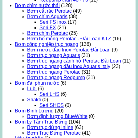
Bơm chìm nước thải
(128)
Bơm cắt rác Perotac
(49)
Bơm chìm Aquaris
(38)
Seri FS inox
(17)
Seri FX
(21)
Bơm chìm Perotac
(25)
Bơm hố móng Perotac - Đài Loan KTZ
(16)
Bơm công nghiệp trục ngang
(136)
Bơm nước đầu Inox Perotac Đài Loan
(9)
Bơm trục ngang Aquaris
(31)
Bơm trục ngang cánh hở Perotac Đài Loan
(11)
Bơm trục ngang đầu inox Aquaris Italy
(23)
Bơm trục ngang Perotac
(31)
Bơm trục ngang Redpump
(31)
Bơm đài phun nước
(6)
Lubi
(6)
Seri LHS
(6)
Shakti
(0)
Seri SHOS
(0)
Bơm Định Lượng
(20)
Bơm định lượng BlueWhite
(0)
Bơm Ly Tâm Trục Đứng
(104)
Bơm trục đứng Inline
(63)
Bơm Trục Đứng Perotac
(41)