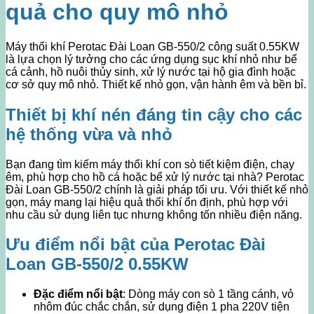
quả cho quy mô nhỏ
Máy thổi khí Perotac Đài Loan GB-550/2 công suất 0.55KW
là lựa chọn lý tưởng cho các ứng dụng sục khí nhỏ như bể
cá cảnh, hồ nuôi thủy sinh, xử lý nước tại hộ gia đình hoặc
cơ sở quy mô nhỏ. Thiết kế nhỏ gọn, vận hành êm và bền bỉ.
Thiết bị khí nén đáng tin cậy cho các
hệ thống vừa và nhỏ
Bạn đang tìm kiếm máy thổi khí con sò tiết kiệm điện, chạy
êm, phù hợp cho hồ cá hoặc bể xử lý nước tại nhà? Perotac
Đài Loan GB-550/2 chính là giải pháp tối ưu. Với thiết kế nhỏ
gọn, máy mang lại hiệu quả thổi khí ổn định, phù hợp với
nhu cầu sử dụng liên tục nhưng không tốn nhiều điện năng.
Ưu điểm nổi bật của Perotac Đài
Loan GB-550/2 0.55KW
Đặc điểm nổi bật
: Dòng máy con sò 1 tầng cánh, vỏ
nhôm đúc chắc chắn, sử dụng điện 1 pha 220V tiện