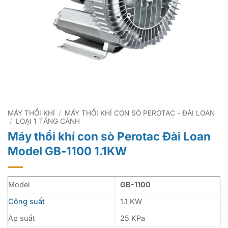
MÁY THỔI KHÍ
/
MÁY THỔI KHÍ CON SÒ PEROTAC - ĐÀI LOAN
/
LOẠI 1 TẦNG CÁNH
Máy thổi khí con sò Perotac Đài Loan
Model GB-1100 1.1KW
Model
GB-1100
Công suất
1.1 KW
Áp suất
25 KPa