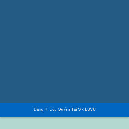
Đăng Kí Độc Quyền Tại
SRILUVU