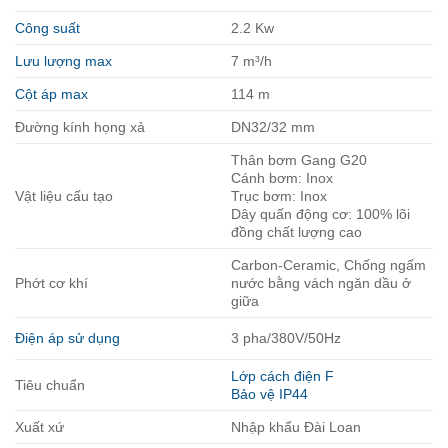
Công suất
2.2 Kw
Lưu lượng max
7 m³/h
Cột áp max
114 m
Đường kính họng xả
DN32/32 mm
Thân bơm Gang G20
Cánh bơm: Inox
Vật liệu cấu tạo
Trục bơm: Inox
Dây quấn động cơ: 100% lõi
đồng chất lượng cao
Carbon-Ceramic, Chống ngấm
Phớt cơ khí
nước bằng vách ngăn dầu ở
giữa
Điện áp sử dụng
3 pha/380V/50Hz
Lớp cách điện F
Tiêu chuẩn
Bảo vệ IP44
Xuất xứ
Nhập khẩu Đài Loan