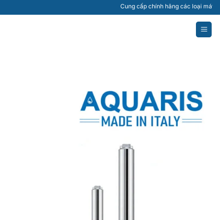
Bỏ
Cung cấp chính hãng các loại máy bơm nướ
qua
nội
dung