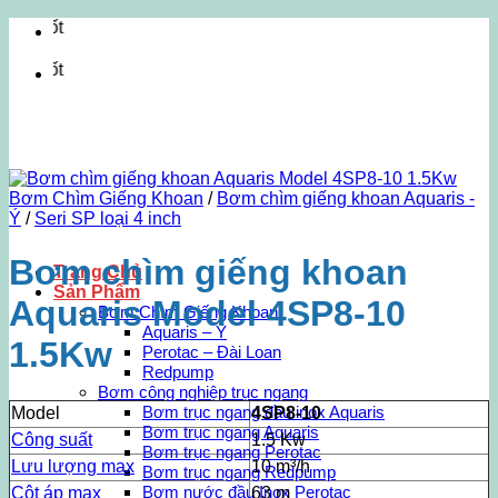
Bỏ
Cung cấ
qua
nội
Cung cấ
dung
Bơm Chìm Giếng Khoan
/
Bơm chìm giếng khoan Aquaris -
Ý
/
Seri SP loại 4 inch
Bơm chìm giếng khoan
Trang Chủ
Sản Phẩm
Aquaris Model 4SP8-10
Bơm Chìm Giếng Khoan
Aquaris – Ý
1.5Kw
Perotac – Đài Loan
Redpump
Bơm công nghiệp trục ngang
Bơm trục ngang đầu inox Aquaris
Model
4SP8-10
Bơm trục ngang Aquaris
Công suất
1.5 Kw
Bơm trục ngang Perotac
Lưu lượng max
10 m³/h
Bơm trục ngang Redpump
Bơm nước đầu Inox Perotac
Cột áp max
63 m