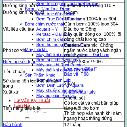
Bơm trục ngang cánh hở Perotac
Đường kính bơm
98 mm thả vừa ống 110 +
Bơm Ly Tâm Trục Đứng
Đường kính họng xả
60 mm
Bơm trục đứng Inline
Thân bơm 100% Inox 304
Bơm Trục Đứng Perotac
Cánh bơm: 100% Inox 304
Bơm chìm nước thải
Vật liệu cấu tạo
Đầu bơm: Đồng
Aquaris – Ý
Dây quấn động cơ: 100% lõi
Perotac – Đài Loan
đồng chất lượng cao
Bơm chìm cắt rác
Bơm hố móng Perotac KTZ
Carbon-Ceramic, Chống
Máy thổi khí
Phớt cơ khí
ngấm nước bằng vách ngăn
Máy thổi khí con sò Perotac – Đài Loan
dầu ở giữa
Bơm sục khí Redpump
Điện áp sử dụng
3 pha / 380V / 50Hz
Máy sục khí Root Perotac
Lớp cách điện F
Máy thổi khí con sò Redpump
Tiêu chuẩn
Bảo vệ IP68
Sản Phẩm Khác
Bơm đài phun Lubi
Sử dụng liên tục không nghỉ
24/24
Bơm Định Lượng Aquaris
trong
Máy khuấy chìm Perotac
Xuất xứ
Nhập khẩu Italy
Máy ép phân Perotac
Chống sét
Tư Vấn Kỹ Thuật
Có lọc cát và chất bẩn giúp
Liên Hệ
Tính năng đặc biệt
tăng tuổi thọ bơm
Tìm
Thích hợp vân hành khi nằm
kiếm:
ngang hoặc thẳng đứng
Bảo hành
12 tháng