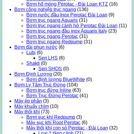
Bơm hố móng Perotac - Đài Loan KTZ
(16)
Bơm công nghiệp trục ngang
(136)
Bơm nước đầu Inox Perotac Đài Loan
(9)
Bơm trục ngang Aquaris
(31)
Bơm trục ngang cánh hở Perotac Đài Loan
(11)
Bơm trục ngang đầu inox Aquaris Italy
(23)
Bơm trục ngang Perotac
(31)
Bơm trục ngang Redpump
(31)
Bơm đài phun nước
(6)
Lubi
(6)
Seri LHS
(6)
Shakti
(0)
Seri SHOS
(0)
Bơm Định Lượng
(20)
Bơm định lượng BlueWhite
(0)
Bơm Ly Tâm Trục Đứng
(104)
Bơm trục đứng Inline
(63)
Bơm Trục Đứng Perotac
(41)
Máy ép phân
(3)
Máy khuấy chìm
(10)
Máy thổi khí
(73)
Bơm sục khí Redpump
(3)
Máy sục khí Root Perotac
(6)
Máy thổi khí con sò Perotac - Đài Loan
(32)
Loại 1 tầng cánh
(21)