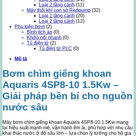
Loại 2 tầng cánh
(11)
Máy thổi khí con sò Redpump
(32)
Loại 1 tầng cánh
(20)
Loại 2 tầng cánh
(12)
Phụ kiện bơm
(2)
Bình tích áp
(0)
Khớp nối nhanh
(0)
Tủ điện tử
(2)
Tủ điện tử PLC
(0)
Mô tả
Bơm chìm giếng khoan
Aquaris 4SP8-10 1.5Kw –
Giải pháp bền bỉ cho nguồn
nước sâu
Máy bơm chìm giếng khoan Aquaris 4SP8-10 1.5Kw mang
lại hiệu suất mạnh mẽ, vận hành êm ái, phù hợp với nhu cầu
khai thác nước ở độ sâu lớn – lựa chọn lý tưởng cho hộ gia