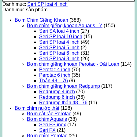
Danh mục:
Seri SP loại 4 inch
Danh mục sản phẩm
Bơm Chìm Giếng Khoan
(383)
Bơm chìm giếng khoan Aquaris - Ý
(150)
Seri SA loại 4 inch
(27)
Seri SP loại 10 inch
(15)
Seri SP loại 4 inch
(49)
Seri SP loại 5 inch
(2)
Seri SP loại 6 inch
(31)
Seri SP loại 8 inch
(26)
Bơm chìm giếng khoan Perotac - Đài Loan
(114)
Perotac 4 inch
(70)
Perotac 6 inch
(35)
Thân 48 – 76
(9)
Bơm chìm giếng khoan Redpump
(117)
Redpump 4 inch
(70)
Redpump 6 inch
(36)
Redpump thân 48 - 76
(11)
Bơm chìm nước thải
(128)
Bơm cắt rác Perotac
(49)
Bơm chìm Aquaris
(38)
Seri FS inox
(17)
Seri FX
(21)
Bơm chìm Perotac
(25)