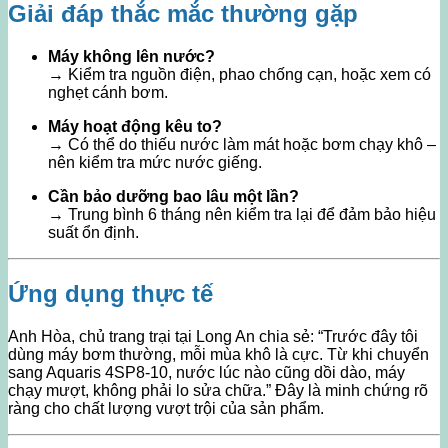
Giải đáp thắc mắc thường gặp
Máy không lên nước?
→ Kiểm tra nguồn điện, phao chống cạn, hoặc xem có
nghẹt cánh bơm.
Máy hoạt động kêu to?
→ Có thể do thiếu nước làm mát hoặc bơm chạy khô –
nên kiểm tra mức nước giếng.
Cần bảo dưỡng bao lâu một lần?
→ Trung bình 6 tháng nên kiểm tra lại để đảm bảo hiệu
suất ổn định.
Ứng dụng thực tế
Anh Hòa, chủ trang trại tại Long An chia sẻ: “Trước đây tôi
dùng máy bơm thường, mỗi mùa khô là cực. Từ khi chuyển
sang Aquaris 4SP8-10, nước lúc nào cũng dồi dào, máy
chạy mượt, không phải lo sửa chữa.” Đây là minh chứng rõ
ràng cho chất lượng vượt trội của sản phẩm.