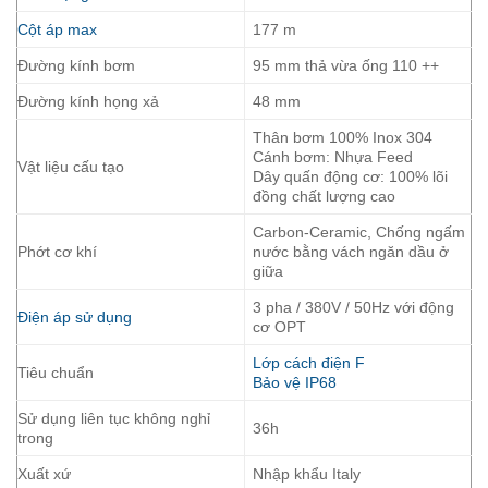
Cột áp max
177 m
Đường kính bơm
95 mm thả vừa ống 110 ++
Đường kính họng xả
48 mm
Thân bơm 100% Inox 304
Cánh bơm: Nhựa Feed
Vật liệu cấu tạo
Dây quấn động cơ: 100% lõi
đồng chất lượng cao
Carbon-Ceramic, Chống ngấm
Phớt cơ khí
nước bằng vách ngăn dầu ở
giữa
3 pha / 380V / 50Hz với động
Điện áp sử dụng
cơ OPT
Lớp cách điện F
Tiêu chuẩn
Bảo vệ IP68
Sử dụng liên tục không nghỉ
36h
trong
Xuất xứ
Nhập khẩu Italy