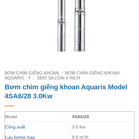
BƠM CHÌM GIẾNG KHOAN
/
BƠM CHÌM GIẾNG KHOAN
AQUARIS - Ý
/
SERI SA LOẠI 4 INCH
Bơm chìm giếng khoan Aquaris Model
4SA6/28 3.0Kw
Model
4SA6/28
Công suất
3.0 Kw
Lưu lượng max
9.6 m³/h