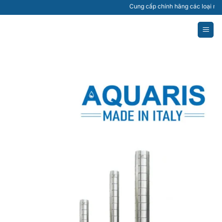
Bỏ
Cung cấp chính hãng các loại máy bơm 
qua
nội
dung