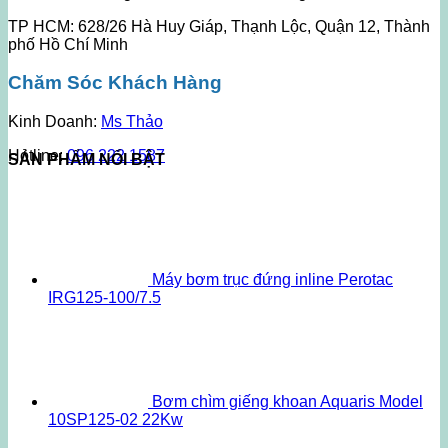
TP HCM: 628/26 Hà Huy Giáp, Thạnh Lộc, Quận 12, Thành
phố Hồ Chí Minh
Chăm Sóc Khách Hàng
Kinh Doanh:
Ms Thảo
Hotline:
096 222 1587
SẢN PHẨM NỔI BẬT
Máy bơm trục đứng inline Perotac
IRG125-100/7.5
Bơm chìm giếng khoan Aquaris Model
10SP125-02 22Kw