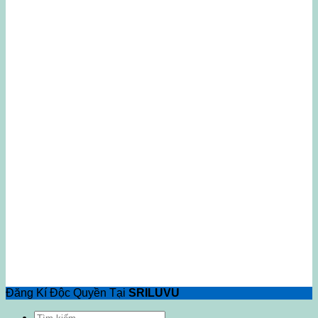
Đăng Kí Độc Quyền Tại
SRILUVU
Tìm