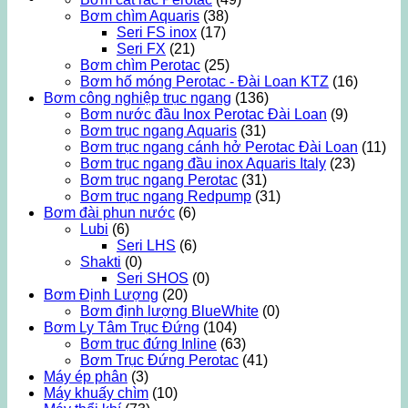
Bơm chìm Aquaris
(38)
Seri FS inox
(17)
Seri FX
(21)
Bơm chìm Perotac
(25)
Bơm hố móng Perotac - Đài Loan KTZ
(16)
Bơm công nghiệp trục ngang
(136)
Bơm nước đầu Inox Perotac Đài Loan
(9)
Bơm trục ngang Aquaris
(31)
Bơm trục ngang cánh hở Perotac Đài Loan
(11)
Bơm trục ngang đầu inox Aquaris Italy
(23)
Bơm trục ngang Perotac
(31)
Bơm trục ngang Redpump
(31)
Bơm đài phun nước
(6)
Lubi
(6)
Seri LHS
(6)
Shakti
(0)
Seri SHOS
(0)
Bơm Định Lượng
(20)
Bơm định lượng BlueWhite
(0)
Bơm Ly Tâm Trục Đứng
(104)
Bơm trục đứng Inline
(63)
Bơm Trục Đứng Perotac
(41)
Máy ép phân
(3)
Máy khuấy chìm
(10)