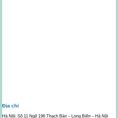
Địa chỉ
Hà Nội: Sô 11 Ngõ 196 Thạch Bàn – Long Biên – Hà Nội