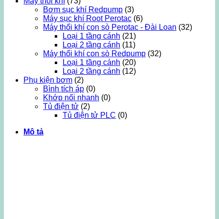
Máy thổi khí
(73)
Bơm sục khí Redpump
(3)
Máy sục khí Root Perotac
(6)
Máy thổi khí con sò Perotac - Đài Loan
(32)
Loại 1 tầng cánh
(21)
Loại 2 tầng cánh
(11)
Máy thổi khí con sò Redpump
(32)
Loại 1 tầng cánh
(20)
Loại 2 tầng cánh
(12)
Phụ kiện bơm
(2)
Bình tích áp
(0)
Khớp nối nhanh
(0)
Tủ điện tử
(2)
Tủ điện tử PLC
(0)
Mô tả