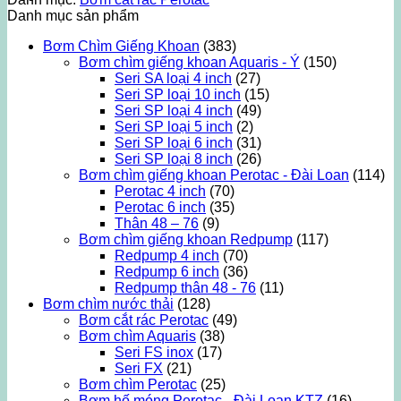
Danh mục sản phẩm
Bơm Chìm Giếng Khoan
(383)
Bơm chìm giếng khoan Aquaris - Ý
(150)
Seri SA loại 4 inch
(27)
Seri SP loại 10 inch
(15)
Seri SP loại 4 inch
(49)
Seri SP loại 5 inch
(2)
Seri SP loại 6 inch
(31)
Seri SP loại 8 inch
(26)
Bơm chìm giếng khoan Perotac - Đài Loan
(114)
Perotac 4 inch
(70)
Perotac 6 inch
(35)
Thân 48 – 76
(9)
Bơm chìm giếng khoan Redpump
(117)
Redpump 4 inch
(70)
Redpump 6 inch
(36)
Redpump thân 48 - 76
(11)
Bơm chìm nước thải
(128)
Bơm cắt rác Perotac
(49)
Bơm chìm Aquaris
(38)
Seri FS inox
(17)
Seri FX
(21)
Bơm chìm Perotac
(25)
Bơm hố móng Perotac - Đài Loan KTZ
(16)