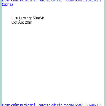
Bơm chìm nước thải Perotac cắt rác model 65WC25-15-2.2
(1pha)
Lưu Lượng:
50m³/h
Cột Áp:
20m
Bơm chìm nước thải Perotac cắt rác model 65WC30-40-7.5