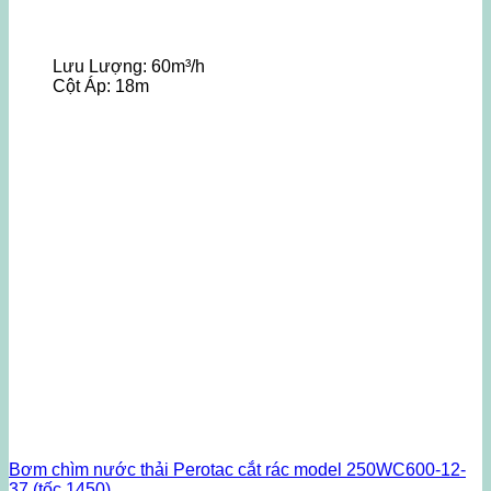
Lưu Lượng:
60m³/h
Cột Áp:
18m
Bơm chìm nước thải Perotac cắt rác model 250WC600-12-
37 (tốc 1450)