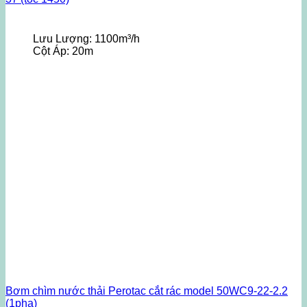
Lưu Lượng:
1100m³/h
Cột Áp:
20m
Bơm chìm nước thải Perotac cắt rác model 50WC9-22-2.2
(1pha)