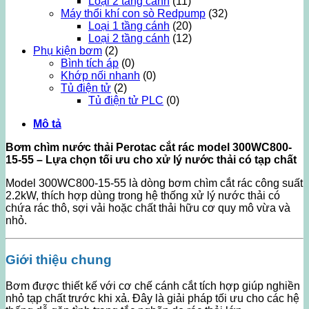
Loại 2 tầng cánh
(11)
Máy thổi khí con sò Redpump
(32)
Loại 1 tầng cánh
(20)
Loại 2 tầng cánh
(12)
Phụ kiện bơm
(2)
Bình tích áp
(0)
Khớp nối nhanh
(0)
Tủ điện tử
(2)
Tủ điện tử PLC
(0)
Mô tả
Bơm chìm nước thải Perotac cắt rác model 300WC800-
15-55 – Lựa chọn tối ưu cho xử lý nước thải có tạp chất
Model 300WC800-15-55 là dòng bơm chìm cắt rác công suất
2.2kW, thích hợp dùng trong hệ thống xử lý nước thải có
chứa rác thô, sợi vải hoặc chất thải hữu cơ quy mô vừa và
nhỏ.
Giới thiệu chung
Bơm được thiết kế với cơ chế cánh cắt tích hợp giúp nghiền
nhỏ tạp chất trước khi xả. Đây là giải pháp tối ưu cho các hệ