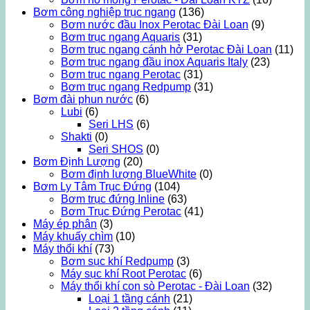
Bơm công nghiệp trục ngang
(136)
Bơm nước đầu Inox Perotac Đài Loan
(9)
Bơm trục ngang Aquaris
(31)
Bơm trục ngang cánh hở Perotac Đài Loan
(11)
Bơm trục ngang đầu inox Aquaris Italy
(23)
Bơm trục ngang Perotac
(31)
Bơm trục ngang Redpump
(31)
Bơm đài phun nước
(6)
Lubi
(6)
Seri LHS
(6)
Shakti
(0)
Seri SHOS
(0)
Bơm Định Lượng
(20)
Bơm định lượng BlueWhite
(0)
Bơm Ly Tâm Trục Đứng
(104)
Bơm trục đứng Inline
(63)
Bơm Trục Đứng Perotac
(41)
Máy ép phân
(3)
Máy khuấy chìm
(10)
Máy thổi khí
(73)
Bơm sục khí Redpump
(3)
Máy sục khí Root Perotac
(6)
Máy thổi khí con sò Perotac - Đài Loan
(32)
Loại 1 tầng cánh
(21)