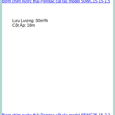
Bơm chìm nước thải Perotac cắt rác model 50WC15-15-1.5
Lưu Lượng:
30m³/h
Cột Áp:
18m