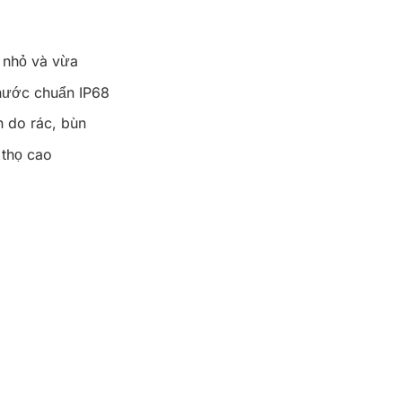
 nhỏ và vừa
nước chuẩn IP68
 do rác, bùn
 thọ cao