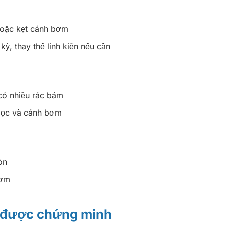
hoặc kẹt cánh bơm
 kỳ, thay thế linh kiện nếu cần
 có nhiều rác bám
i lọc và cánh bơm
òn
bơm
ã được chứng minh