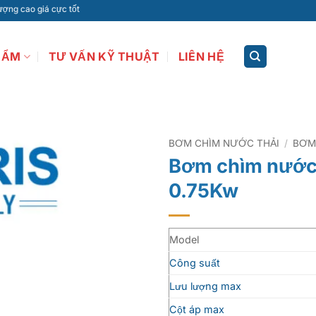
á cực tốt
HẨM
TƯ VẤN KỸ THUẬT
LIÊN HỆ
BƠM CHÌM NƯỚC THẢI
/
BƠM
Bơm chìm nước 
0.75Kw
Model
Công suất
Lưu lượng max
Cột áp max