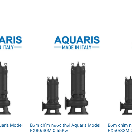
uaris Model
Bơm chìm nước thải Aquaris Model
Bơm chìm nư
FX80/40M 0.55Kw
FX50/32M 