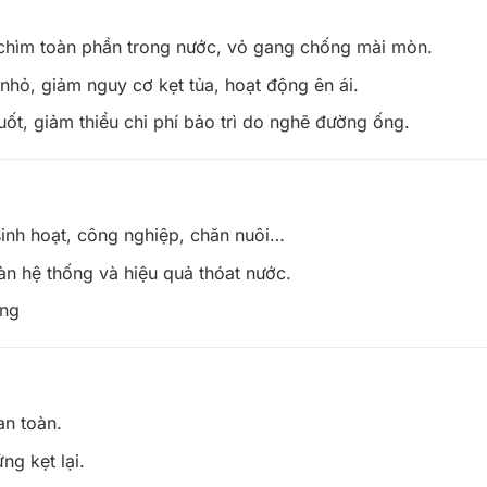
 chìm toàn phần trong nước, vỏ gang chống mài mòn.
n nhỏ, giảm nguy cơ kẹt tủa, hoạt động ên ái.
uốt, giảm thiểu chi phí bảo trì do nghẽ đường ống.
sinh hoạt, công nghiệp, chăn nuôi…
n hệ thống và hiệu quả thóat nước.
ống
an toàn.
ng kẹt lại.