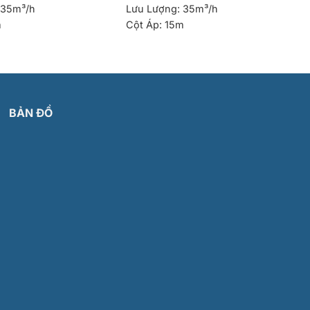
35m³/h
Lưu Lượng:
35m³/h
m
Cột Áp:
15m
BẢN ĐỒ