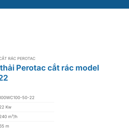
CẮT RÁC PEROTAC
hải Perotac cắt rác model
22
100WC100-50-22
22 Kw
240 m³/h
65 m