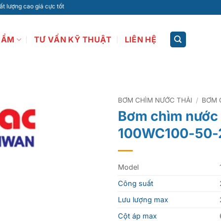
cao giá cực tốt
HẨM
TƯ VẤN KỸ THUẬT
LIÊN HỆ
BƠM CHÌM NƯỚC THẢI
/
BƠM 
Bơm chìm nước t
100WC100-50-
Model
Công suất
Lưu lượng max
Cột áp max