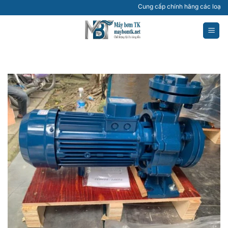
Bỏ
Cung cấp chính hãng các loại máy bơm 
qua
nội
dung