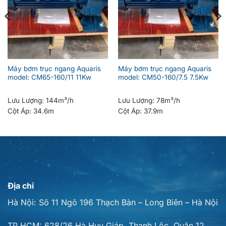
Máy bơm trục ngang Aquaris
Máy bơm trục ngang Aquaris
model: CM65-160/11 11Kw
model: CM50-160/7.5 7.5Kw
Lưu Lượng:
144m³/h
Lưu Lượng:
78m³/h
Cột Áp:
34.6m
Cột Áp:
37.9m
Địa chỉ
Hà Nội: Sô 11 Ngõ 196 Thạch Bàn – Long Biên – Hà Nội
TP HCM: 628/26 Hà Huy Giáp, Thạnh Lộc, Quận 12,