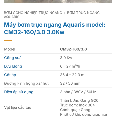
BƠM CÔNG NGHIỆP TRỤC NGANG
/
BƠM TRỤC NGANG
AQUARIS
Máy bơm trục ngang Aquaris model:
CM32-160/3.0 3.0Kw
Model
CM32-160/3.0
Công suất
3.0 Kw
Lưu lượng
6 – 27 m³/h
Cột áp
36.4 – 22.3 m
Đường kính họng xả/ hút
32 / 50 mm
Điện áp sử dụng
3 pha / 380V / 50Hz
Thân bơm: Gang G20
Trục bơm: Inox 304
Vật liệu cấu tạo
Cánh quạt: Gang
Phớt cơ khí: gốm/ graphite