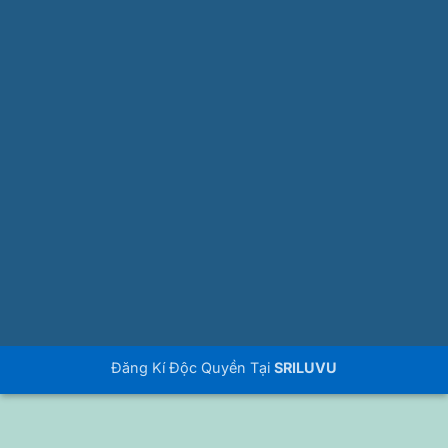
Đăng Kí Độc Quyền Tại
SRILUVU