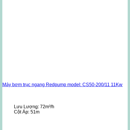
Máy bơm trục ngang Redpump model: CS50-200/11 11Kw
Lưu Lượng:
72m³/h
Cột Áp:
51m