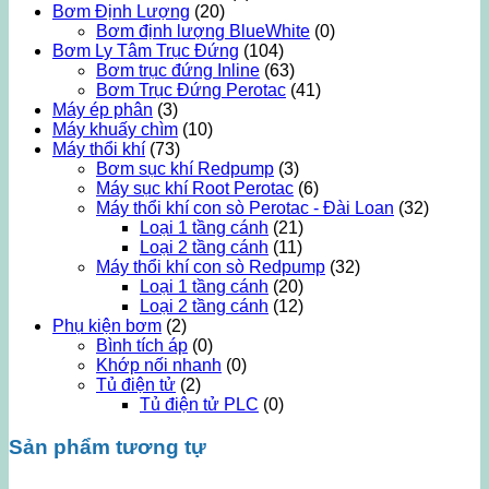
Bơm Định Lượng
(20)
Bơm định lượng BlueWhite
(0)
Bơm Ly Tâm Trục Đứng
(104)
Bơm trục đứng Inline
(63)
Bơm Trục Đứng Perotac
(41)
Máy ép phân
(3)
Máy khuấy chìm
(10)
Máy thổi khí
(73)
Bơm sục khí Redpump
(3)
Máy sục khí Root Perotac
(6)
Máy thổi khí con sò Perotac - Đài Loan
(32)
Loại 1 tầng cánh
(21)
Loại 2 tầng cánh
(11)
Máy thổi khí con sò Redpump
(32)
Loại 1 tầng cánh
(20)
Loại 2 tầng cánh
(12)
Phụ kiện bơm
(2)
Bình tích áp
(0)
Khớp nối nhanh
(0)
Tủ điện tử
(2)
Tủ điện tử PLC
(0)
Sản phẩm tương tự