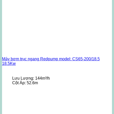
Máy bơm trục ngang Redpump model: CS65-200/18.5
18.5Kw
Lưu Lượng:
144m³/h
Cột Áp:
52.6m