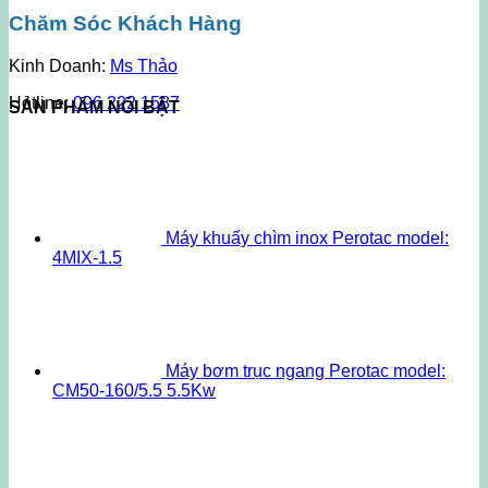
Chăm Sóc Khách Hàng
Kinh Doanh:
Ms Thảo
Hotline:
096 222 1587
SẢN PHẨM NỔI BẬT
Máy khuấy chìm inox Perotac model:
4MIX-1.5
Máy bơm trục ngang Perotac model:
CM50-160/5.5 5.5Kw