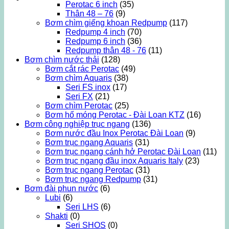
Perotac 6 inch
(35)
Thân 48 – 76
(9)
Bơm chìm giếng khoan Redpump
(117)
Redpump 4 inch
(70)
Redpump 6 inch
(36)
Redpump thân 48 - 76
(11)
Bơm chìm nước thải
(128)
Bơm cắt rác Perotac
(49)
Bơm chìm Aquaris
(38)
Seri FS inox
(17)
Seri FX
(21)
Bơm chìm Perotac
(25)
Bơm hố móng Perotac - Đài Loan KTZ
(16)
Bơm công nghiệp trục ngang
(136)
Bơm nước đầu Inox Perotac Đài Loan
(9)
Bơm trục ngang Aquaris
(31)
Bơm trục ngang cánh hở Perotac Đài Loan
(11)
Bơm trục ngang đầu inox Aquaris Italy
(23)
Bơm trục ngang Perotac
(31)
Bơm trục ngang Redpump
(31)
Bơm đài phun nước
(6)
Lubi
(6)
Seri LHS
(6)
Shakti
(0)
Seri SHOS
(0)