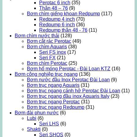
Perotac 6 inch
(35)
Thân 48 – 76
(9)
Bơm chìm giếng khoan Redpump
(117)
Redpump 4 inch
(70)
Redpump 6 inch
(36)
Redpump thân 48 - 76
(11)
Bơm chìm nước thải
(128)
Bơm cắt rác Perotac
(49)
Bơm chìm Aquaris
(38)
Seri FS inox
(17)
Seri FX
(21)
Bơm chìm Perotac
(25)
Bơm hố móng Perotac - Đài Loan KTZ
(16)
Bơm công nghiệp trục ngang
(136)
Bơm nước đầu Inox Perotac Đài Loan
(9)
Bơm trục ngang Aquaris
(31)
Bơm trục ngang cánh hở Perotac Đài Loan
(11)
Bơm trục ngang đầu inox Aquaris Italy
(23)
Bơm trục ngang Perotac
(31)
Bơm trục ngang Redpump
(31)
Bơm đài phun nước
(6)
Lubi
(6)
Seri LHS
(6)
Shakti
(0)
Seri SHOS
(0)