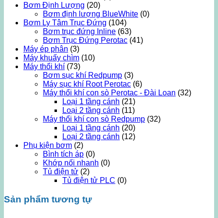
Bơm Định Lượng
(20)
Bơm định lượng BlueWhite
(0)
Bơm Ly Tâm Trục Đứng
(104)
Bơm trục đứng Inline
(63)
Bơm Trục Đứng Perotac
(41)
Máy ép phân
(3)
Máy khuấy chìm
(10)
Máy thổi khí
(73)
Bơm sục khí Redpump
(3)
Máy sục khí Root Perotac
(6)
Máy thổi khí con sò Perotac - Đài Loan
(32)
Loại 1 tầng cánh
(21)
Loại 2 tầng cánh
(11)
Máy thổi khí con sò Redpump
(32)
Loại 1 tầng cánh
(20)
Loại 2 tầng cánh
(12)
Phụ kiện bơm
(2)
Bình tích áp
(0)
Khớp nối nhanh
(0)
Tủ điện tử
(2)
Tủ điện tử PLC
(0)
Sản phẩm tương tự