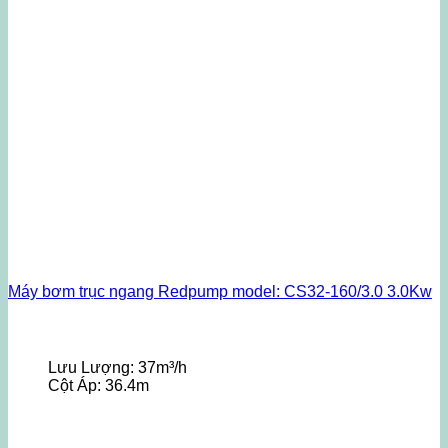
Máy bơm trục ngang Redpump model: CS32-160/3.0 3.0Kw
Lưu Lượng:
37m³/h
Cột Áp:
36.4m