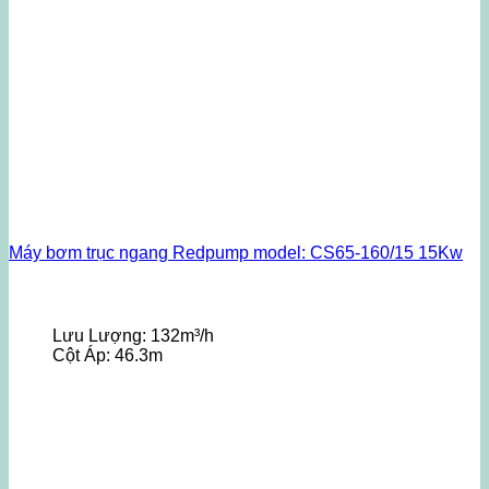
Máy bơm trục ngang Redpump model: CS65-160/15 15Kw
Lưu Lượng:
132m³/h
Cột Áp:
46.3m