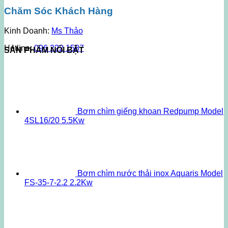
Chăm Sóc Khách Hàng
Kinh Doanh:
Ms Thảo
Hotline:
096 222 1587
SẢN PHẨM NỔI BẬT
Bơm chìm giếng khoan Redpump Model
4SL16/20 5.5Kw
Bơm chìm nước thải inox Aquaris Model
FS-35-7-2.2 2.2Kw