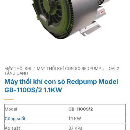
MÁY THỔI KHÍ
/
MÁY THỔI KHÍ CON SÒ REDPUMP
/
LOẠI 2
TẦNG CÁNH
Máy thổi khí con sò Redpump Model
GB-1100S/2 1.1KW
Model
GB-1100S/2
Công suất
1.1 KW
Áp suất
37 KPa