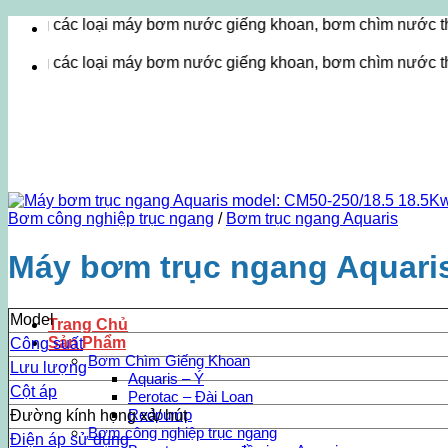
Bỏ
ác loại máy bơm nước giếng khoan, bơm chìm nước thải, máy thổ
qua
nội
ác loại máy bơm nước giếng khoan, bơm chìm nước thải, máy thổ
dung
Bơm công nghiệp trục ngang
/
Bơm trục ngang Aquaris
Máy bơm trục ngang Aquari
Model
Trang Chủ
Sản Phẩm
Công suất
Bơm Chìm Giếng Khoan
Lưu lượng
Aquaris – Ý
Cột áp
Perotac – Đài Loan
Redpump
Đường kính họng xả/ hút
Bơm công nghiệp trục ngang
Điện áp sử dụng