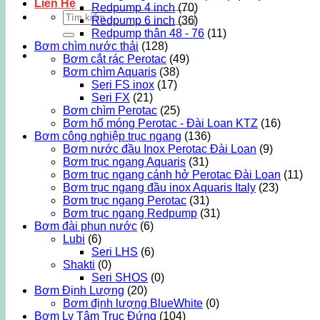
Liên Hệ
Redpump 4 inch
(70)
Tìm
Redpump 6 inch
(36)
kiếm:
Redpump thân 48 - 76
(11)
Bơm chìm nước thải
(128)
Bơm cắt rác Perotac
(49)
Bơm chìm Aquaris
(38)
Seri FS inox
(17)
Seri FX
(21)
Bơm chìm Perotac
(25)
Bơm hố móng Perotac - Đài Loan KTZ
(16)
Bơm công nghiệp trục ngang
(136)
Bơm nước đầu Inox Perotac Đài Loan
(9)
Bơm trục ngang Aquaris
(31)
Bơm trục ngang cánh hở Perotac Đài Loan
(11)
Bơm trục ngang đầu inox Aquaris Italy
(23)
Bơm trục ngang Perotac
(31)
Bơm trục ngang Redpump
(31)
Bơm đài phun nước
(6)
Lubi
(6)
Seri LHS
(6)
Shakti
(0)
Seri SHOS
(0)
Bơm Định Lượng
(20)
Bơm định lượng BlueWhite
(0)
Bơm Ly Tâm Trục Đứng
(104)