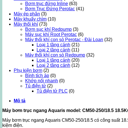
Bơm trục đứng Inline
(63)
Bơm Trục Đứng Perotac
(41)
Máy ép phân
(3)
Máy khuấy chìm
(10)
Máy thổi khí
(73)
Bơm sục khí Redpump
(3)
Máy sục khí Root Perotac
(6)
Máy thổi khí con sò Perotac - Đài Loan
(32)
Loại 1 tầng cánh
(21)
Loại 2 tầng cánh
(11)
Máy thổi khí con sò Redpump
(32)
Loại 1 tầng cánh
(20)
Loại 2 tầng cánh
(12)
Phụ kiện bơm
(2)
Bình tích áp
(0)
Khớp nối nhanh
(0)
Tủ điện tử
(2)
Tủ điện tử PLC
(0)
Mô tả
Máy bơm trục ngang Aquaris model: CM50-250/18.5 18.5Kw
Máy bơm trục ngang Aquaris CM50-250/18.5 có công suất 18.5
kiệm điện.