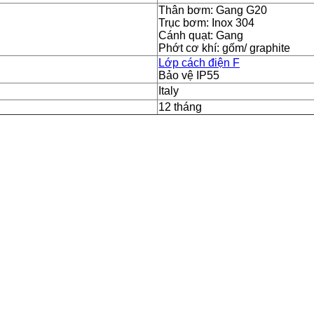
Thân bơm: Gang G20
Trục bơm: Inox 304
Cánh quạt: Gang
Phớt cơ khí: gốm/ graphite
Lớp cách điện F
Bảo vệ IP55
Italy
12 tháng