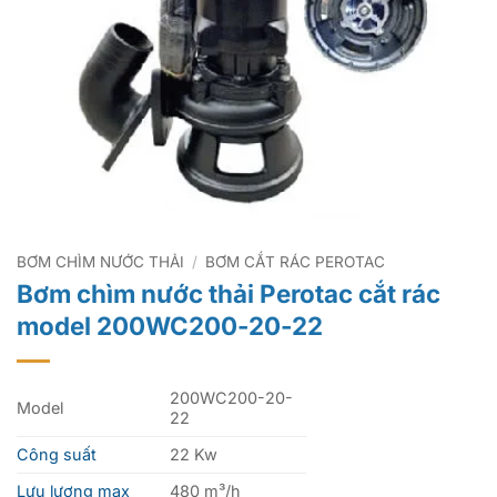
BƠM CHÌM NƯỚC THẢI
/
BƠM CẮT RÁC PEROTAC
Bơm chìm nước thải Perotac cắt rác
model 200WC200-20-22
200WC200-20-
Model
22
Công suất
22 Kw
Lưu lượng max
480 m³/h