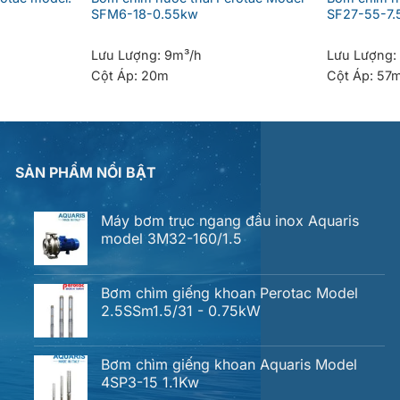
SFM6-18-0.55kw
SF27-55-7.
Lưu Lượng:
9m³/h
Lưu Lượng:
Cột Áp:
20m
Cột Áp:
57
SẢN PHẨM NỔI BẬT
Máy bơm trục ngang đầu inox Aquaris
model 3M32-160/1.5
Bơm chìm giếng khoan Perotac Model
2.5SSm1.5/31 - 0.75kW
Bơm chìm giếng khoan Aquaris Model
4SP3-15 1.1Kw