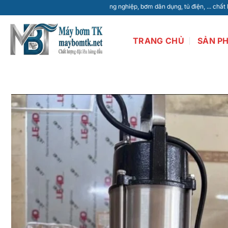
Bỏ
, máy thổi khí, bơm công nghiệp, bơm dân dụng, tủ điện, ... chất lượng cao giá
qua
nội
TRANG CHỦ
SẢN P
dung