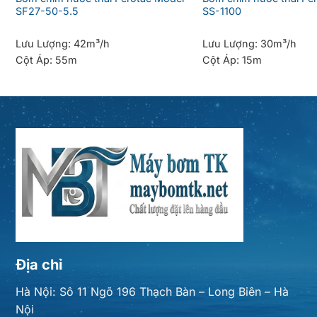
SF27-50-5.5
SS-1100
Lưu Lượng:
42m³/h
Lưu Lượng:
30m³/h
Cột Áp:
55m
Cột Áp:
15m
Địa chỉ
Hà Nội: Sô 11 Ngõ 196 Thạch Bàn – Long Biên – Hà
Nội