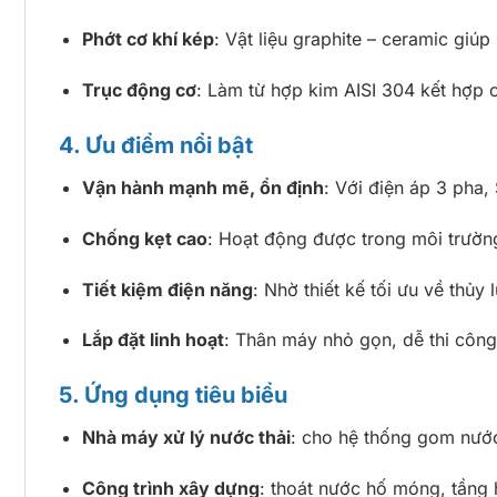
Phớt cơ khí kép
: Vật liệu graphite – ceramic giúp
Trục động cơ
: Làm từ hợp kim AISI 304 kết hợp 
4. Ưu điểm nổi bật
Vận hành mạnh mẽ, ổn định
: Với điện áp 3 pha,
Chống kẹt cao
: Hoạt động được trong môi trườn
Tiết kiệm điện năng
: Nhờ thiết kế tối ưu về thủ
Lắp đặt linh hoạt
: Thân máy nhỏ gọn, dễ thi côn
5. Ứng dụng tiêu biểu
Nhà máy xử lý nước thải
: cho hệ thống gom nước
Công trình xây dựng
: thoát nước hố móng, tầng 