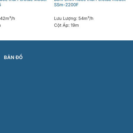
5
SSm-2200F
42m³/h
Lưu Lượng:
54m³/h
m
Cột Áp:
19m
BẢN ĐỒ