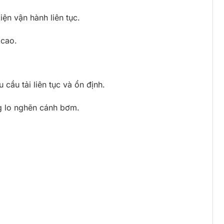
iện vận hành liên tục.
 cao.
cầu tải liên tục và ổn định.
g lo nghẽn cánh bơm.