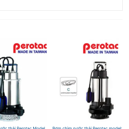
ớc thải Perotac Model
Bơm chìm nước thải Perotac model: