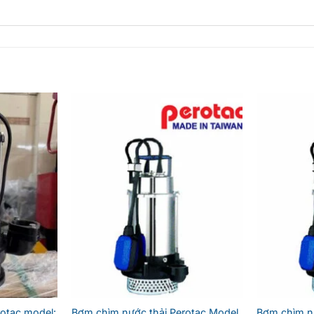
otac model:
Bơm chìm nước thải Perotac Model
Bơm chìm nư