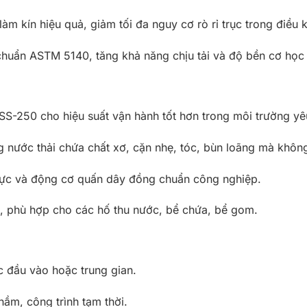
 làm kín hiệu quả, giảm tối đa nguy cơ rò rỉ trục trong điều k
chuẩn ASTM 5140, tăng khả năng chịu tải và độ bền cơ học
 SS-250 cho hiệu suất vận hành tốt hơn trong môi trường yêu 
g nước thải chứa chất xơ, cặn nhẹ, tóc, bùn loãng mà khôn
y lực và động cơ quấn dây đồng chuẩn công nghiệp.
g, phù hợp cho các hố thu nước, bể chứa, bể gom.
 đầu vào hoặc trung gian.
hầm, công trình tạm thời.