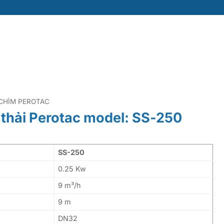
CHÌM PEROTAC
thải Perotac model: SS-250
SS-250
0.25 Kw
9 m³/h
9 m
DN32