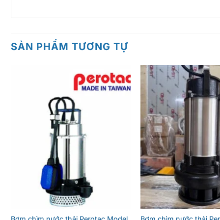
SẢN PHẨM TƯƠNG TỰ
Bơm chìm nước thải Perotac Model
Bơm chìm nước thải Per