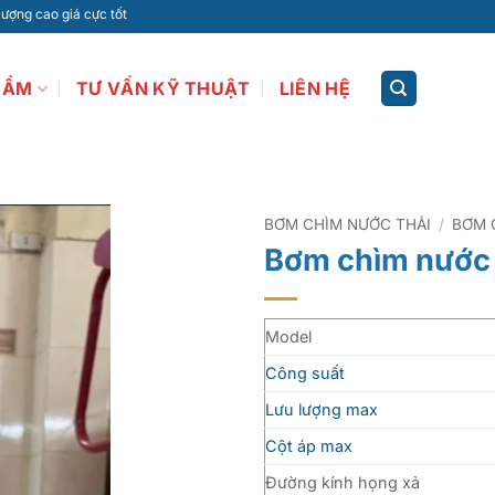
 cực tốt
HẨM
TƯ VẤN KỸ THUẬT
LIÊN HỆ
BƠM CHÌM NƯỚC THẢI
/
BƠM 
Bơm chìm nước 
Model
Công suất
Lưu lượng max
Cột áp max
Đường kính họng xả