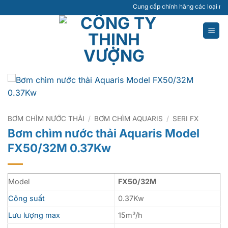
Bỏ
Cung cấp chính hãng các loại máy bơm 
qua
nội
dung
BƠM CHÌM NƯỚC THẢI
/
BƠM CHÌM AQUARIS
/
SERI FX
Bơm chìm nước thải Aquaris Model
FX50/32M 0.37Kw
Model
FX50/32M
Công suất
0.37Kw
Lưu lượng max
15m³/h