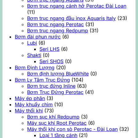
Bơm trục ngang cánh hở Perotac Đài Loan
(11)
Bơm trục ngang đầu inox Aquaris Italy
(23)
Bơm trục ngang Perotac
(31)
Bơm trục ngang Redpump
(31)
Bơm đài phun nước
(6)
Lubi
(6)
Seri LHS
(6)
Shakti
(0)
Seri SHOS
(0)
Bơm Định Lượng
(20)
Bơm định lượng BlueWhite
(0)
Bơm Ly Tâm Trục Đứng
(104)
Bơm trục đứng Inline
(63)
Bơm Trục Đứng Perotac
(41)
Máy ép phân
(3)
Máy khuấy chìm
(10)
Máy thổi khí
(73)
Bơm sục khí Redpump
(3)
Máy sục khí Root Perotac
(6)
Máy thổi khí con sò Perotac - Đài Loan
(32)
Loại 1 tầng cánh
(21)