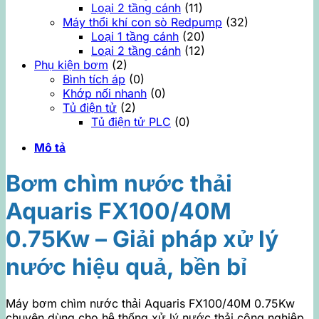
Loại 2 tầng cánh
(11)
Máy thổi khí con sò Redpump
(32)
Loại 1 tầng cánh
(20)
Loại 2 tầng cánh
(12)
Phụ kiện bơm
(2)
Bình tích áp
(0)
Khớp nối nhanh
(0)
Tủ điện tử
(2)
Tủ điện tử PLC
(0)
Mô tả
Bơm chìm nước thải
Aquaris FX100/40M
0.75Kw – Giải pháp xử lý
nước hiệu quả, bền bỉ
Máy bơm chìm nước thải Aquaris FX100/40M 0.75Kw
chuyên dùng cho hệ thống xử lý nước thải công nghiệp,