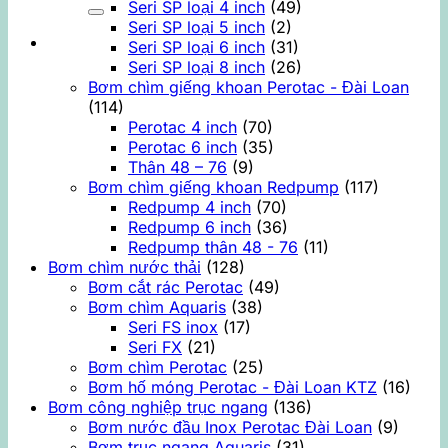
kiếm:
Seri SP loại 4 inch
(49)
Seri SP loại 5 inch
(2)
Seri SP loại 6 inch
(31)
Seri SP loại 8 inch
(26)
Bơm chìm giếng khoan Perotac - Đài Loan
(114)
Perotac 4 inch
(70)
Perotac 6 inch
(35)
Thân 48 – 76
(9)
Bơm chìm giếng khoan Redpump
(117)
Redpump 4 inch
(70)
Redpump 6 inch
(36)
Redpump thân 48 - 76
(11)
Bơm chìm nước thải
(128)
Bơm cắt rác Perotac
(49)
Bơm chìm Aquaris
(38)
Seri FS inox
(17)
Seri FX
(21)
Bơm chìm Perotac
(25)
Bơm hố móng Perotac - Đài Loan KTZ
(16)
Bơm công nghiệp trục ngang
(136)
Bơm nước đầu Inox Perotac Đài Loan
(9)
Bơm trục ngang Aquaris
(31)