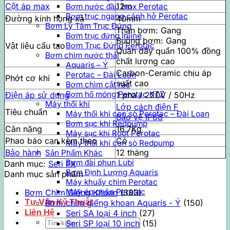
Cột áp max
12m
Bơm nước đầu Inox Perotac
Bơm trục ngang cánh hở Perotac
Đường kính họng xả
40mm
Bơm Ly Tâm Trục Đứng
Thân bơm: Gang
Bơm trục đứng Inline
Buồng bơm: Gang
Vật liệu cấu tạo
Bơm Trục Đứng Perotac
Quận dây quấn 100% đồng
Bơm chìm nước thải
chất lượng cao
Aquaris – Ý
Carbon-Ceramic chịu áp
Perotac – Đài Loan
Phớt cơ khí
suất cao
Bơm chìm cắt rác
Bơm hố móng Perotac KTZ
Điện áp sử dụng
1 pha / 220V / 50Hz
Máy thổi khí
Lớp cách điện F
Tiêu chuẩn
Máy thổi khí con sò Perotac – Đài Loan
Bảo vệ IP68
Bơm sục khí Redpump
Cân nặng
16.7Kg
Máy sục khí Root Perotac
Phao báo cạn kèm theo
Có
Máy thổi khí con sò Redpump
Bảo hành
12 tháng
Sản Phẩm Khác
Bơm đài phun Lubi
Danh mục:
Seri FX
Bơm Định Lượng Aquaris
Danh mục sản phẩm
Máy khuấy chìm Perotac
Máy ép phân Perotac
Bơm Chìm Giếng Khoan
(383)
Tư Vấn Kỹ Thuật
Bơm chìm giếng khoan Aquaris - Ý
(150)
Liên Hệ
Seri SA loại 4 inch
(27)
Tìm
Seri SP loại 10 inch
(15)