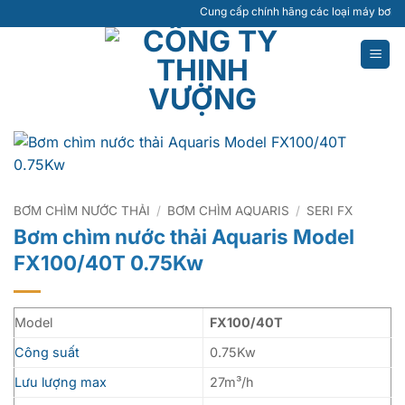
Bỏ
Cung cấp chính hãng các loại máy bơm nước giế
qua
nội
dung
BƠM CHÌM NƯỚC THẢI
/
BƠM CHÌM AQUARIS
/
SERI FX
Bơm chìm nước thải Aquaris Model
FX100/40T 0.75Kw
Model
FX100/40T
Công suất
0.75Kw
Lưu lượng max
27m³/h