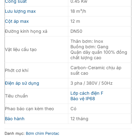
Công suất
0.45 Kw
Lưu lượng max
18 m³/h
Cột áp max
12 m
Đường kính họng xả
DN50
Thân bơm: Inox
Buồng bơm: Gang
Vật liệu cấu tạo
Quận dây quấn 100% đồng
chất lượng cao
Carbon-Ceramic chịu áp
Phớt cơ khí
suất cao
Điện áp sử dụng
3 pha / 380V / 50Hz
Lớp cách điện F
Tiêu chuẩn
Bảo vệ IP68
Phao báo cạn kèm theo
Có
Bảo hành
12 tháng
Danh mục:
Bơm chìm Perotac