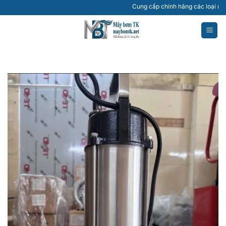
Bỏ
Cung cấp chính hãng các loại máy bơm nư
qua
nội
dung