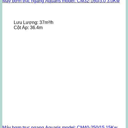
Máy bơm trục ngang Aquaris model: CM32-160/3.0 3.0Kw
Lưu Lượng:
37m³/h
Cột Áp:
36.4m
Máy bơm trục ngang Aquaris model: CM40-250/15 15Kw