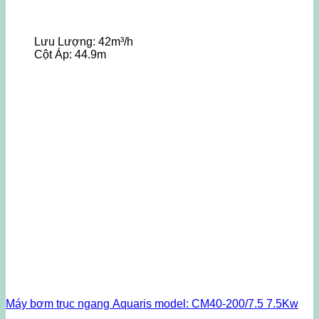
Lưu Lượng:
42m³/h
Cột Áp:
44.9m
Máy bơm trục ngang Aquaris model: CM40-200/7.5 7.5Kw