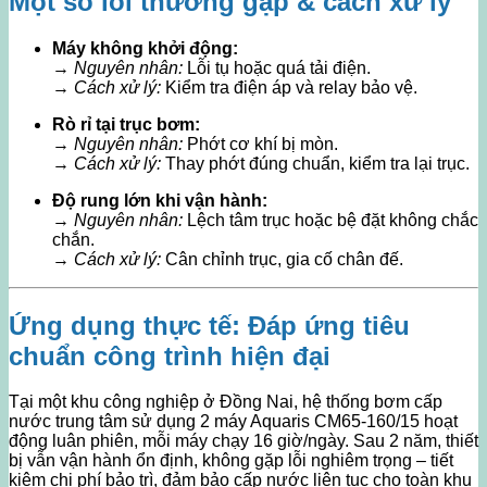
Một số lỗi thường gặp & cách xử lý
Máy không khởi động:
→
Nguyên nhân:
Lỗi tụ hoặc quá tải điện.
→
Cách xử lý:
Kiểm tra điện áp và relay bảo vệ.
Rò rỉ tại trục bơm:
→
Nguyên nhân:
Phớt cơ khí bị mòn.
→
Cách xử lý:
Thay phớt đúng chuẩn, kiểm tra lại trục.
Độ rung lớn khi vận hành:
→
Nguyên nhân:
Lệch tâm trục hoặc bệ đặt không chắc
chắn.
→
Cách xử lý:
Cân chỉnh trục, gia cố chân đế.
Ứng dụng thực tế: Đáp ứng tiêu
chuẩn công trình hiện đại
Tại một khu công nghiệp ở Đồng Nai, hệ thống bơm cấp
nước trung tâm sử dụng 2 máy Aquaris CM65-160/15 hoạt
động luân phiên, mỗi máy chạy 16 giờ/ngày. Sau 2 năm, thiết
bị vẫn vận hành ổn định, không gặp lỗi nghiêm trọng – tiết
kiệm chi phí bảo trì, đảm bảo cấp nước liên tục cho toàn khu