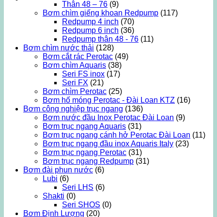
Thân 48 – 76
(9)
Bơm chìm giếng khoan Redpump
(117)
Redpump 4 inch
(70)
Redpump 6 inch
(36)
Redpump thân 48 - 76
(11)
Bơm chìm nước thải
(128)
Bơm cắt rác Perotac
(49)
Bơm chìm Aquaris
(38)
Seri FS inox
(17)
Seri FX
(21)
Bơm chìm Perotac
(25)
Bơm hố móng Perotac - Đài Loan KTZ
(16)
Bơm công nghiệp trục ngang
(136)
Bơm nước đầu Inox Perotac Đài Loan
(9)
Bơm trục ngang Aquaris
(31)
Bơm trục ngang cánh hở Perotac Đài Loan
(11)
Bơm trục ngang đầu inox Aquaris Italy
(23)
Bơm trục ngang Perotac
(31)
Bơm trục ngang Redpump
(31)
Bơm đài phun nước
(6)
Lubi
(6)
Seri LHS
(6)
Shakti
(0)
Seri SHOS
(0)
Bơm Định Lượng
(20)