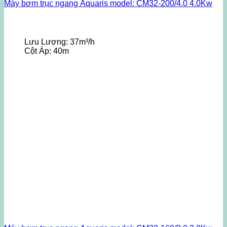
Máy bơm trục ngang Aquaris model: CM32-200/4.0 4.0Kw
Lưu Lượng:
37m³/h
Cột Áp:
40m