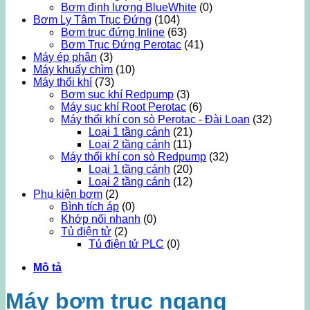
Bơm định lượng BlueWhite
(0)
Bơm Ly Tâm Trục Đứng
(104)
Bơm trục đứng Inline
(63)
Bơm Trục Đứng Perotac
(41)
Máy ép phân
(3)
Máy khuấy chìm
(10)
Máy thổi khí
(73)
Bơm sục khí Redpump
(3)
Máy sục khí Root Perotac
(6)
Máy thổi khí con sò Perotac - Đài Loan
(32)
Loại 1 tầng cánh
(21)
Loại 2 tầng cánh
(11)
Máy thổi khí con sò Redpump
(32)
Loại 1 tầng cánh
(20)
Loại 2 tầng cánh
(12)
Phụ kiện bơm
(2)
Bình tích áp
(0)
Khớp nối nhanh
(0)
Tủ điện tử
(2)
Tủ điện tử PLC
(0)
Mô tả
Máy bơm trục ngang