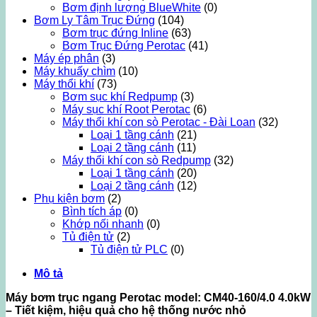
Bơm định lượng BlueWhite
(0)
Bơm Ly Tâm Trục Đứng
(104)
Bơm trục đứng Inline
(63)
Bơm Trục Đứng Perotac
(41)
Máy ép phân
(3)
Máy khuấy chìm
(10)
Máy thổi khí
(73)
Bơm sục khí Redpump
(3)
Máy sục khí Root Perotac
(6)
Máy thổi khí con sò Perotac - Đài Loan
(32)
Loại 1 tầng cánh
(21)
Loại 2 tầng cánh
(11)
Máy thổi khí con sò Redpump
(32)
Loại 1 tầng cánh
(20)
Loại 2 tầng cánh
(12)
Phụ kiện bơm
(2)
Bình tích áp
(0)
Khớp nối nhanh
(0)
Tủ điện tử
(2)
Tủ điện tử PLC
(0)
Mô tả
Máy bơm trục ngang Perotac model: CM40-160/4.0 4.0kW
– Tiết kiệm, hiệu quả cho hệ thống nước nhỏ