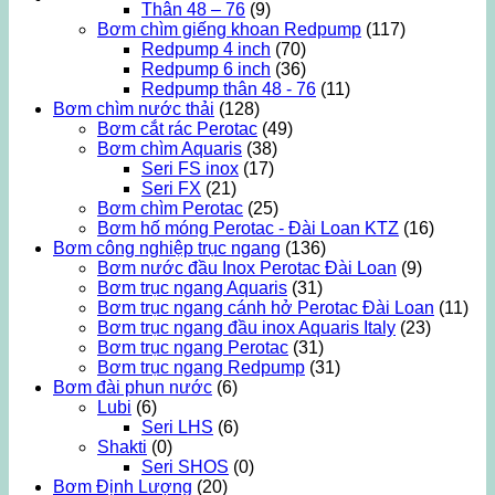
Thân 48 – 76
(9)
Bơm chìm giếng khoan Redpump
(117)
Redpump 4 inch
(70)
Redpump 6 inch
(36)
Redpump thân 48 - 76
(11)
Bơm chìm nước thải
(128)
Bơm cắt rác Perotac
(49)
Bơm chìm Aquaris
(38)
Seri FS inox
(17)
Seri FX
(21)
Bơm chìm Perotac
(25)
Bơm hố móng Perotac - Đài Loan KTZ
(16)
Bơm công nghiệp trục ngang
(136)
Bơm nước đầu Inox Perotac Đài Loan
(9)
Bơm trục ngang Aquaris
(31)
Bơm trục ngang cánh hở Perotac Đài Loan
(11)
Bơm trục ngang đầu inox Aquaris Italy
(23)
Bơm trục ngang Perotac
(31)
Bơm trục ngang Redpump
(31)
Bơm đài phun nước
(6)
Lubi
(6)
Seri LHS
(6)
Shakti
(0)
Seri SHOS
(0)
Bơm Định Lượng
(20)