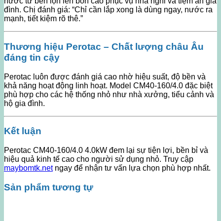
nước từ bển lọn lên bồn cao phục vụ nhà nghỉ và tiệm ăn gia
đình. Chị đánh giá: “Chỉ cần lắp xong là dùng ngay, nước ra
mạnh, tiết kiệm rõ thê.”
Thương hiệu Perotac – Chất lượng châu Âu
đáng tin cậy
Perotac luôn được đánh giá cao nhờ hiệu suất, độ bền và
khả năng hoạt động linh hoạt. Model CM40-160/4.0 đặc biệt
phù hợp cho các hệ thống nhỏ như nhà xưởng, tiểu cảnh và
hộ gia đình.
Kết luận
Perotac CM40-160/4.0 4.0kW đem lại sự tiện lợi, bền bỉ và
hiệu quả kinh tế cao cho người sử dụng nhỏ. Truy cập
maybomtk.net
ngay để nhận tư vấn lựa chọn phù hợp nhất.
Sản phẩm tương tự