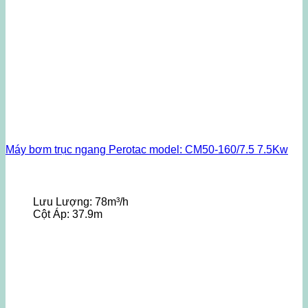
Máy bơm trục ngang Perotac model: CM50-160/7.5 7.5Kw
Lưu Lượng:
78m³/h
Cột Áp:
37.9m