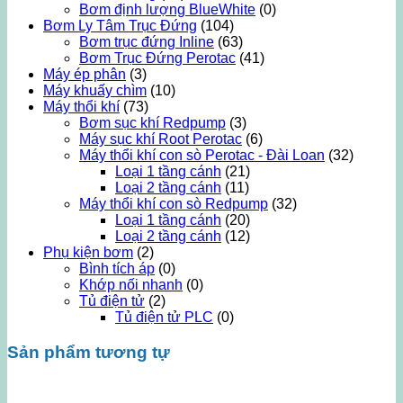
Bơm định lượng BlueWhite
(0)
Bơm Ly Tâm Trục Đứng
(104)
Bơm trục đứng Inline
(63)
Bơm Trục Đứng Perotac
(41)
Máy ép phân
(3)
Máy khuấy chìm
(10)
Máy thổi khí
(73)
Bơm sục khí Redpump
(3)
Máy sục khí Root Perotac
(6)
Máy thổi khí con sò Perotac - Đài Loan
(32)
Loại 1 tầng cánh
(21)
Loại 2 tầng cánh
(11)
Máy thổi khí con sò Redpump
(32)
Loại 1 tầng cánh
(20)
Loại 2 tầng cánh
(12)
Phụ kiện bơm
(2)
Bình tích áp
(0)
Khớp nối nhanh
(0)
Tủ điện tử
(2)
Tủ điện tử PLC
(0)
Sản phẩm tương tự