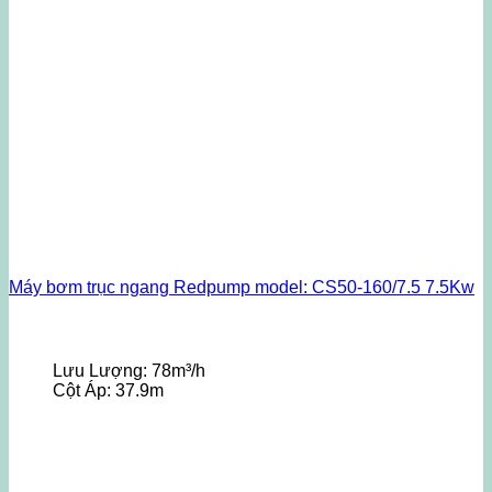
Máy bơm trục ngang Redpump model: CS50-160/7.5 7.5Kw
Lưu Lượng:
78m³/h
Cột Áp:
37.9m