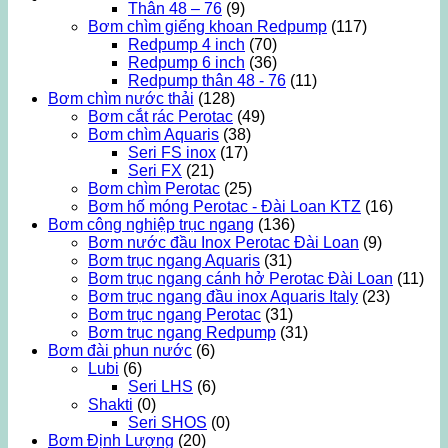
Thân 48 – 76
(9)
Bơm chìm giếng khoan Redpump
(117)
Redpump 4 inch
(70)
Redpump 6 inch
(36)
Redpump thân 48 - 76
(11)
Bơm chìm nước thải
(128)
Bơm cắt rác Perotac
(49)
Bơm chìm Aquaris
(38)
Seri FS inox
(17)
Seri FX
(21)
Bơm chìm Perotac
(25)
Bơm hố móng Perotac - Đài Loan KTZ
(16)
Bơm công nghiệp trục ngang
(136)
Bơm nước đầu Inox Perotac Đài Loan
(9)
Bơm trục ngang Aquaris
(31)
Bơm trục ngang cánh hở Perotac Đài Loan
(11)
Bơm trục ngang đầu inox Aquaris Italy
(23)
Bơm trục ngang Perotac
(31)
Bơm trục ngang Redpump
(31)
Bơm đài phun nước
(6)
Lubi
(6)
Seri LHS
(6)
Shakti
(0)
Seri SHOS
(0)
Bơm Định Lượng
(20)