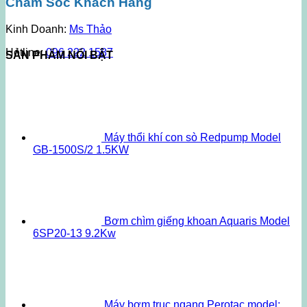
Chăm Sóc Khách Hàng
Kinh Doanh:
Ms Thảo
Hotline:
096 222 1587
SẢN PHẨM NỔI BẬT
Máy thổi khí con sò Redpump Model
GB-1500S/2 1.5KW
Bơm chìm giếng khoan Aquaris Model
6SP20-13 9.2Kw
Máy bơm trục ngang Perotac model: