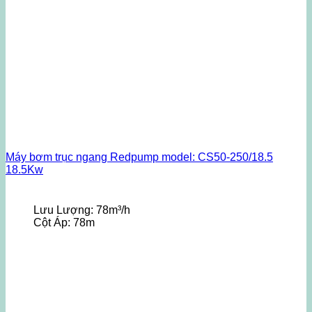
Máy bơm trục ngang Redpump model: CS50-250/18.5
18.5Kw
Lưu Lượng:
78m³/h
Cột Áp:
78m