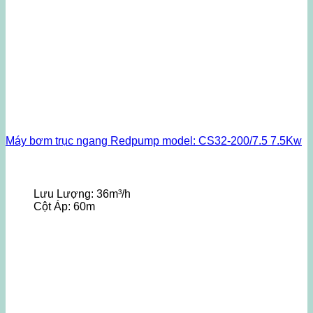
Máy bơm trục ngang Redpump model: CS32-200/7.5 7.5Kw
Lưu Lượng:
36m³/h
Cột Áp:
60m