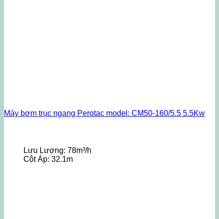
Máy bơm trục ngang Perotac model: CM50-160/5.5 5.5Kw
Lưu Lượng:
78m³/h
Cột Áp:
32.1m