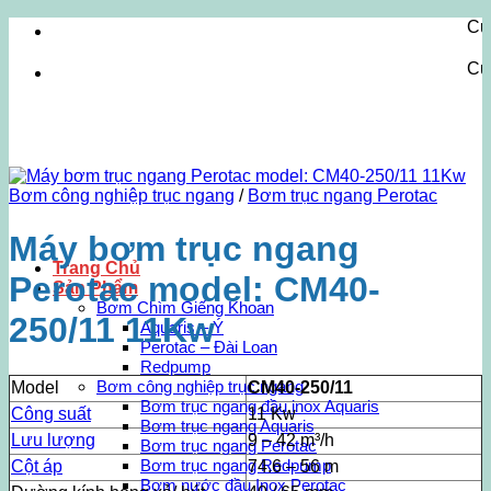
Bỏ
Cung cấp ch
qua
nội
Cung cấp ch
dung
Bơm công nghiệp trục ngang
/
Bơm trục ngang Perotac
Máy bơm trục ngang
Trang Chủ
Perotac model: CM40-
Sản Phẩm
Bơm Chìm Giếng Khoan
250/11 11Kw
Aquaris – Ý
Perotac – Đài Loan
Redpump
Bơm công nghiệp trục ngang
Model
CM40-250/11
Bơm trục ngang đầu inox Aquaris
Công suất
11 Kw
Bơm trục ngang Aquaris
Lưu lượng
9 – 42 m³/h
Bơm trục ngang Perotac
Bơm trục ngang Redpump
Cột áp
74.6 – 56 m
Bơm nước đầu Inox Perotac