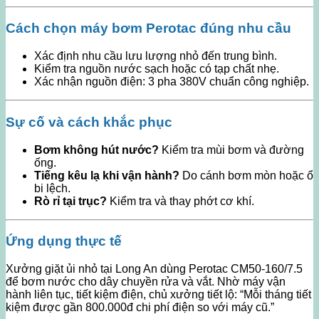
Cách chọn máy bơm Perotac đúng nhu cầu
Xác định nhu cầu lưu lượng nhỏ đến trung bình.
Kiểm tra nguồn nước sạch hoặc có tạp chất nhẹ.
Xác nhận nguồn điện: 3 pha 380V chuẩn công nghiệp.
Sự cố và cách khắc phục
Bơm không hút nước?
Kiểm tra mùi bơm và đường
ống.
Tiếng kêu lạ khi vận hành?
Do cánh bơm mòn hoặc ổ
bi lệch.
Rò rỉ tại trục?
Kiểm tra và thay phớt cơ khí.
Ứng dụng thực tế
Xưởng giặt ủi nhỏ tại Long An dùng Perotac CM50-160/7.5
để bơm nước cho dây chuyền rửa và vắt. Nhờ máy vận
hành liên tục, tiết kiệm điện, chủ xưởng tiết lộ: “Mỗi tháng tiết
kiệm được gần 800.000đ chi phí điện so với máy cũ.”