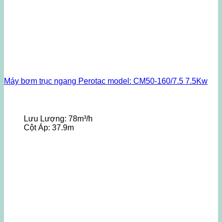
Máy bơm trục ngang Perotac model: CM50-160/7.5 7.5Kw
Lưu Lượng:
78m³/h
Cột Áp:
37.9m