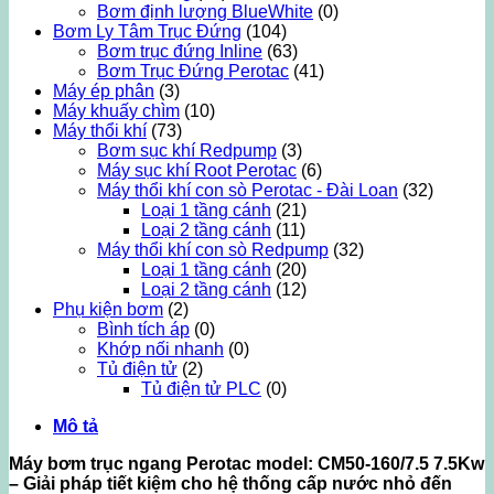
Bơm định lượng BlueWhite
(0)
Bơm Ly Tâm Trục Đứng
(104)
Bơm trục đứng Inline
(63)
Bơm Trục Đứng Perotac
(41)
Máy ép phân
(3)
Máy khuấy chìm
(10)
Máy thổi khí
(73)
Bơm sục khí Redpump
(3)
Máy sục khí Root Perotac
(6)
Máy thổi khí con sò Perotac - Đài Loan
(32)
Loại 1 tầng cánh
(21)
Loại 2 tầng cánh
(11)
Máy thổi khí con sò Redpump
(32)
Loại 1 tầng cánh
(20)
Loại 2 tầng cánh
(12)
Phụ kiện bơm
(2)
Bình tích áp
(0)
Khớp nối nhanh
(0)
Tủ điện tử
(2)
Tủ điện tử PLC
(0)
Mô tả
Máy bơm trục ngang Perotac model: CM50-160/7.5 7.5Kw
– Giải pháp tiết kiệm cho hệ thống cấp nước nhỏ đến