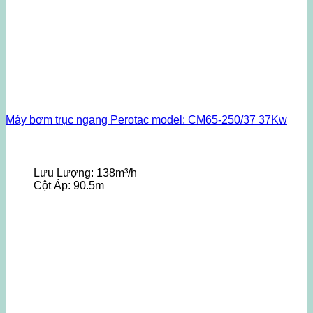
Máy bơm trục ngang Perotac model: CM65-250/37 37Kw
Lưu Lượng:
138m³/h
Cột Áp:
90.5m