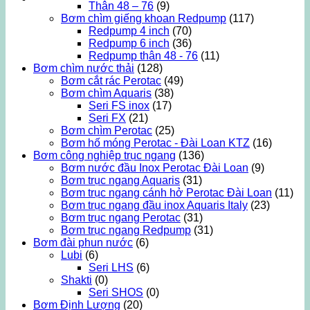
Thân 48 – 76
(9)
Bơm chìm giếng khoan Redpump
(117)
Redpump 4 inch
(70)
Redpump 6 inch
(36)
Redpump thân 48 - 76
(11)
Bơm chìm nước thải
(128)
Bơm cắt rác Perotac
(49)
Bơm chìm Aquaris
(38)
Seri FS inox
(17)
Seri FX
(21)
Bơm chìm Perotac
(25)
Bơm hố móng Perotac - Đài Loan KTZ
(16)
Bơm công nghiệp trục ngang
(136)
Bơm nước đầu Inox Perotac Đài Loan
(9)
Bơm trục ngang Aquaris
(31)
Bơm trục ngang cánh hở Perotac Đài Loan
(11)
Bơm trục ngang đầu inox Aquaris Italy
(23)
Bơm trục ngang Perotac
(31)
Bơm trục ngang Redpump
(31)
Bơm đài phun nước
(6)
Lubi
(6)
Seri LHS
(6)
Shakti
(0)
Seri SHOS
(0)
Bơm Định Lượng
(20)