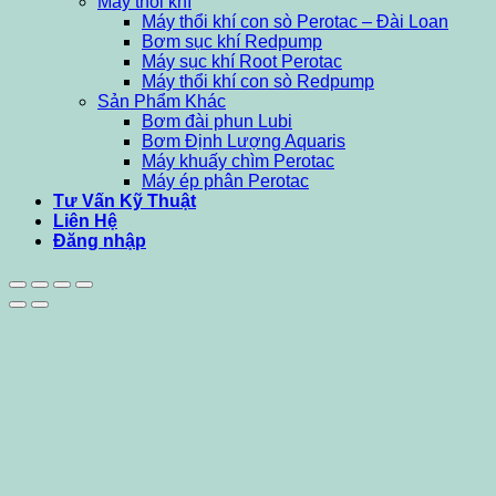
Máy thổi khí
Máy thổi khí con sò Perotac – Đài Loan
Bơm sục khí Redpump
Máy sục khí Root Perotac
Máy thổi khí con sò Redpump
Sản Phẩm Khác
Bơm đài phun Lubi
Bơm Định Lượng Aquaris
Máy khuấy chìm Perotac
Máy ép phân Perotac
Tư Vấn Kỹ Thuật
Liên Hệ
Đăng nhập