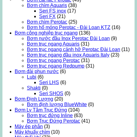
Bơm chìm Aquaris
(38)
Seri FS inox
(17)
Seri FX
(21)
Bơm chìm Perotac
(25)
Bơm hố móng Perotac - Đài Loan KTZ
(16)
Bơm công nghiệp trục ngang
(136)
Bơm nước đầu Inox Perotac Đài Loan
(9)
Bơm trục ngang Aquaris
(31)
Bơm trục ngang cánh hở Perotac Đài Loan
(11)
Bơm trục ngang đầu inox Aquaris Italy
(23)
Bơm trục ngang Perotac
(31)
Bơm trục ngang Redpump
(31)
Bơm đài phun nước
(6)
Lubi
(6)
Seri LHS
(6)
Shakti
(0)
Seri SHOS
(0)
Bơm Định Lượng
(20)
Bơm định lượng BlueWhite
(0)
Bơm Ly Tâm Trục Đứng
(104)
Bơm trục đứng Inline
(63)
Bơm Trục Đứng Perotac
(41)
Máy ép phân
(3)
Máy khuấy chìm
(10)