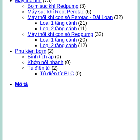
Máy thổi khí
(73)
Bơm sục khí Redpump
(3)
Máy sục khí Root Perotac
(6)
Máy thổi khí con sò Perotac - Đài Loan
(32)
Loại 1 tầng cánh
(21)
Loại 2 tầng cánh
(11)
Máy thổi khí con sò Redpump
(32)
Loại 1 tầng cánh
(20)
Loại 2 tầng cánh
(12)
Phụ kiện bơm
(2)
Bình tích áp
(0)
Khớp nối nhanh
(0)
Tủ điện tử
(2)
Tủ điện tử PLC
(0)
Mô tả