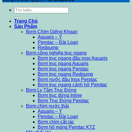
Tìm
kiếm:
Trang Chủ
Sản Phẩm
Bơm Chìm Giếng Khoan
Aquaris – Ý
Perotac – Đài Loan
Redpump
Bơm công nghiệp trục ngang
Bơm trục ngang đầu inox Aquaris
Bơm trục ngang Aquaris
Bơm trục ngang Perotac
Bơm trục ngang Redpump
Bơm nước đầu Inox Perotac
Bơm trục ngang cánh hở Perotac
Bơm Ly Tâm Trục Đứng
Bơm trục đứng Inline
Bơm Trục Đứng Perotac
Bơm chìm nước thải
Aquaris – Ý
Perotac – Đài Loan
Bơm chìm cắt rác
Bơm hố móng Perotac KTZ