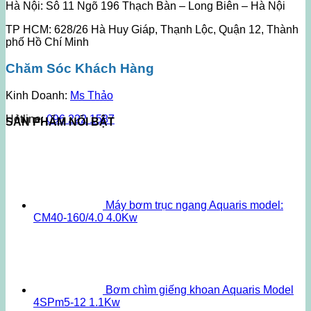
Hà Nội: Sô 11 Ngõ 196 Thạch Bàn – Long Biên – Hà Nội
TP HCM: 628/26 Hà Huy Giáp, Thạnh Lộc, Quận 12, Thành
phố Hồ Chí Minh
Chăm Sóc Khách Hàng
Kinh Doanh:
Ms Thảo
Hotline:
096 222 1587
SẢN PHẨM NỔI BẬT
Máy bơm trục ngang Aquaris model:
CM40-160/4.0 4.0Kw
Bơm chìm giếng khoan Aquaris Model
4SPm5-12 1.1Kw