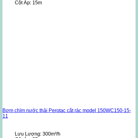
Cột Áp:
15m
Bơm chìm nước thải Perotac cắt rác model 150WC150-15-
11
Lưu Lượng:
300m³/h