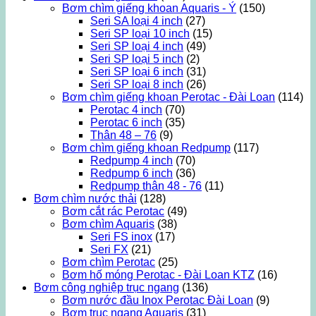
Bơm chìm giếng khoan Aquaris - Ý
(150)
Seri SA loại 4 inch
(27)
Seri SP loại 10 inch
(15)
Seri SP loại 4 inch
(49)
Seri SP loại 5 inch
(2)
Seri SP loại 6 inch
(31)
Seri SP loại 8 inch
(26)
Bơm chìm giếng khoan Perotac - Đài Loan
(114)
Perotac 4 inch
(70)
Perotac 6 inch
(35)
Thân 48 – 76
(9)
Bơm chìm giếng khoan Redpump
(117)
Redpump 4 inch
(70)
Redpump 6 inch
(36)
Redpump thân 48 - 76
(11)
Bơm chìm nước thải
(128)
Bơm cắt rác Perotac
(49)
Bơm chìm Aquaris
(38)
Seri FS inox
(17)
Seri FX
(21)
Bơm chìm Perotac
(25)
Bơm hố móng Perotac - Đài Loan KTZ
(16)
Bơm công nghiệp trục ngang
(136)
Bơm nước đầu Inox Perotac Đài Loan
(9)
Bơm trục ngang Aquaris
(31)