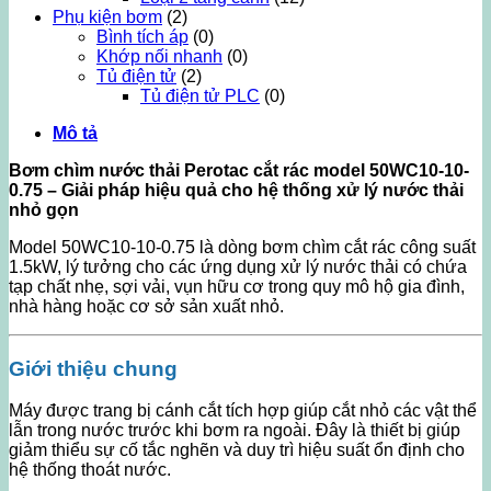
Phụ kiện bơm
(2)
Bình tích áp
(0)
Khớp nối nhanh
(0)
Tủ điện tử
(2)
Tủ điện tử PLC
(0)
Mô tả
Bơm chìm nước thải Perotac cắt rác model 50WC10-10-
0.75 – Giải pháp hiệu quả cho hệ thống xử lý nước thải
nhỏ gọn
Model 50WC10-10-0.75 là dòng bơm chìm cắt rác công suất
1.5kW, lý tưởng cho các ứng dụng xử lý nước thải có chứa
tạp chất nhẹ, sợi vải, vụn hữu cơ trong quy mô hộ gia đình,
nhà hàng hoặc cơ sở sản xuất nhỏ.
Giới thiệu chung
Máy được trang bị cánh cắt tích hợp giúp cắt nhỏ các vật thể
lẫn trong nước trước khi bơm ra ngoài. Đây là thiết bị giúp
giảm thiểu sự cố tắc nghẽn và duy trì hiệu suất ổn định cho
hệ thống thoát nước.