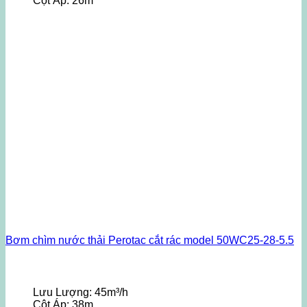
Cột Áp:
26m
Bơm chìm nước thải Perotac cắt rác model 50WC25-28-5.5
Lưu Lượng:
45m³/h
Cột Áp:
38m