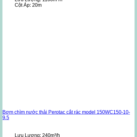
Cột Áp:
20m
Bơm chìm nước thải Perotac cắt rác model 150WC150-10-
9.5
Lưu Lượng:
240m³/h