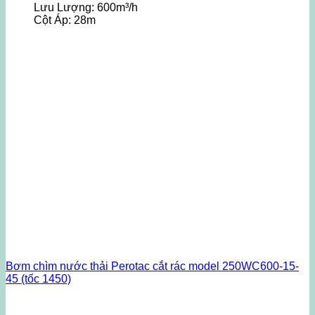
Lưu Lượng:
600m³/h
Cột Áp:
28m
Bơm chìm nước thải Perotac cắt rác model 250WC600-15-
45 (tốc 1450)