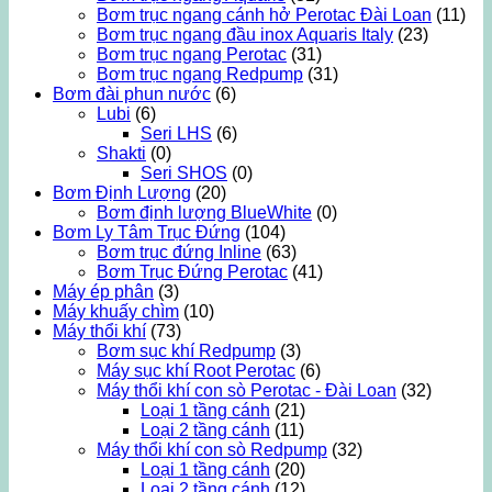
Bơm trục ngang cánh hở Perotac Đài Loan
(11)
Bơm trục ngang đầu inox Aquaris Italy
(23)
Bơm trục ngang Perotac
(31)
Bơm trục ngang Redpump
(31)
Bơm đài phun nước
(6)
Lubi
(6)
Seri LHS
(6)
Shakti
(0)
Seri SHOS
(0)
Bơm Định Lượng
(20)
Bơm định lượng BlueWhite
(0)
Bơm Ly Tâm Trục Đứng
(104)
Bơm trục đứng Inline
(63)
Bơm Trục Đứng Perotac
(41)
Máy ép phân
(3)
Máy khuấy chìm
(10)
Máy thổi khí
(73)
Bơm sục khí Redpump
(3)
Máy sục khí Root Perotac
(6)
Máy thổi khí con sò Perotac - Đài Loan
(32)
Loại 1 tầng cánh
(21)
Loại 2 tầng cánh
(11)
Máy thổi khí con sò Redpump
(32)
Loại 1 tầng cánh
(20)
Loại 2 tầng cánh
(12)