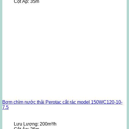
Cột Áp:
35m
Bơm chìm nước thải Perotac cắt rác model 150WC120-10-
7.5
Lưu Lượng:
200m³/h