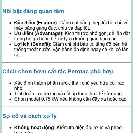
Nổi bật đáng quan tâm
Đặc điểm (Feature):
Cánh cắt bằng thép tôi bền bỉ, vỏ
máy bằng gang đúc, chịu va đập tốt.
Ưu điểm (Advantage):
Kích thước nhỏ gọn, dễ lắp đặt
trong hố ga hoặc bể xử lý có không gian hạn chế.
Lợi ích (Benefit):
Giảm chi phí bảo trì, tăng độ bền hệ
thống thoát nước, vận hành ổn định ngay cả khi có lẫn
rác.
Cách chọn bơm cắt rác Perotac phù hợp
Xác định thành phần nước thải: chủ yếu hữu cơ, rác
nhỏ.
Tính toán lưu lượng và cột áp theo thực tế sử dụng.
Chọn model 0.75 kW nếu không cần đẩy xa hoặc cao.
Sự cố và cách xử lý
Không hoạt động:
Kiểm tra điện áp, rơ-le và phao
báo mức.