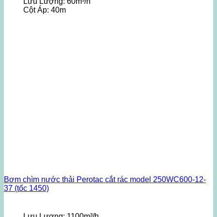
Lưu Lượng:
60m³/h
Cột Áp:
40m
Bơm chìm nước thải Perotac cắt rác model 250WC600-12-
37 (tốc 1450)
Lưu Lượng:
1100m³/h