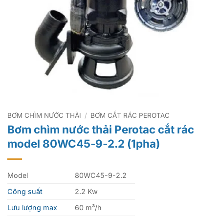
BƠM CHÌM NƯỚC THẢI
/
BƠM CẮT RÁC PEROTAC
Bơm chìm nước thải Perotac cắt rác
model 80WC45-9-2.2 (1pha)
Model
80WC45-9-2.2
Công suất
2.2 Kw
Lưu lượng max
60 m³/h