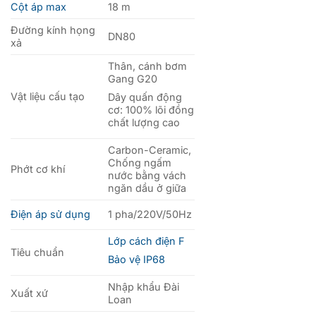
Cột áp max
18 m
Đường kính họng
DN80
xả
Thân, cánh bơm
Gang G20
Vật liệu cấu tạo
Dây quấn động
cơ: 100% lõi đồng
chất lượng cao
Carbon-Ceramic,
Chống ngấm
Phớt cơ khí
nước bằng vách
ngăn dầu ở giữa
Điện áp sử dụng
1 pha/220V/50Hz
Lớp cách điện F
Tiêu chuẩn
Bảo vệ IP68
Nhập khẩu Đài
Xuất xứ
Loan