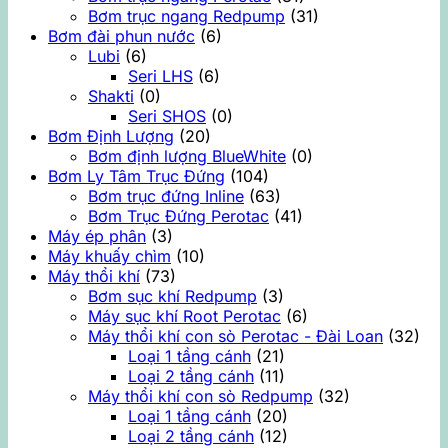
Bơm trục ngang Redpump
(31)
Bơm đài phun nước
(6)
Lubi
(6)
Seri LHS
(6)
Shakti
(0)
Seri SHOS
(0)
Bơm Định Lượng
(20)
Bơm định lượng BlueWhite
(0)
Bơm Ly Tâm Trục Đứng
(104)
Bơm trục đứng Inline
(63)
Bơm Trục Đứng Perotac
(41)
Máy ép phân
(3)
Máy khuấy chìm
(10)
Máy thổi khí
(73)
Bơm sục khí Redpump
(3)
Máy sục khí Root Perotac
(6)
Máy thổi khí con sò Perotac - Đài Loan
(32)
Loại 1 tầng cánh
(21)
Loại 2 tầng cánh
(11)
Máy thổi khí con sò Redpump
(32)
Loại 1 tầng cánh
(20)
Loại 2 tầng cánh
(12)