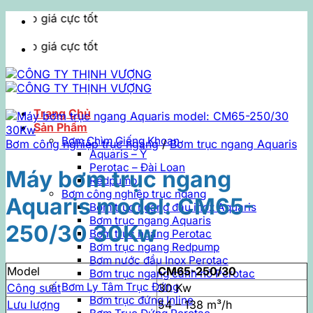
Bỏ
Cung cấ
qua
nội
Cung cấ
dung
Trang Chủ
Sản Phẩm
Bơm Chìm Giếng Khoan
Bơm công nghiệp trục ngang
/
Bơm trục ngang Aquaris
Aquaris – Ý
Perotac – Đài Loan
Máy bơm trục ngang
Redpump
Bơm công nghiệp trục ngang
Aquaris model: CM65-
Bơm trục ngang đầu inox Aquaris
Bơm trục ngang Aquaris
250/30 30Kw
Bơm trục ngang Perotac
Bơm trục ngang Redpump
Bơm nước đầu Inox Perotac
Model
CM65-250/30
Bơm trục ngang cánh hở Perotac
Bơm Ly Tâm Trục Đứng
Công suất
30 Kw
Bơm trục đứng Inline
Lưu lượng
54 – 138 m³/h