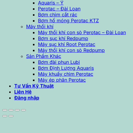
Aquaris – Ý
Perotac – Đài Loan
Bơm chìm cắt rác
Bơm hố móng Perotac KTZ
Máy thổi khí
Máy thổi khí con sò Perotac – Đài Loan
Bơm sục khí Redpump
Máy sục khí Root Perotac
Máy thổi khí con sò Redpump
Sản Phẩm Khác
Bơm đài phun Lubi
Bơm Định Lượng Aquaris
Máy khuấy chìm Perotac
Máy ép phân Perotac
Tư Vấn Kỹ Thuật
Liên Hệ
Đăng nhập