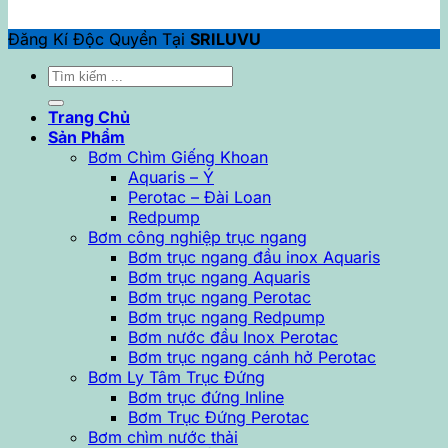
Đăng Kí Độc Quyền Tại
SRILUVU
Tìm
kiếm:
Trang Chủ
Sản Phẩm
Bơm Chìm Giếng Khoan
Aquaris – Ý
Perotac – Đài Loan
Redpump
Bơm công nghiệp trục ngang
Bơm trục ngang đầu inox Aquaris
Bơm trục ngang Aquaris
Bơm trục ngang Perotac
Bơm trục ngang Redpump
Bơm nước đầu Inox Perotac
Bơm trục ngang cánh hở Perotac
Bơm Ly Tâm Trục Đứng
Bơm trục đứng Inline
Bơm Trục Đứng Perotac
Bơm chìm nước thải