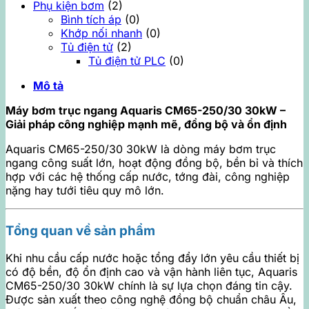
Phụ kiện bơm
(2)
Bình tích áp
(0)
Khớp nối nhanh
(0)
Tủ điện tử
(2)
Tủ điện tử PLC
(0)
Mô tả
Máy bơm trục ngang Aquaris CM65-250/30 30kW –
Giải pháp công nghiệp mạnh mẽ, đồng bộ và ổn định
Aquaris CM65-250/30 30kW là dòng máy bơm trục
ngang công suất lớn, hoạt động đồng bộ, bền bỉ và thích
hợp với các hệ thống cấp nước, tớng đài, công nghiệp
nặng hay tưới tiêu quy mô lớn.
Tổng quan về sản phẩm
Khi nhu cầu cấp nước hoặc tổng đẩy lớn yêu cầu thiết bị
có độ bền, độ ổn định cao và vận hành liên tục, Aquaris
CM65-250/30 30kW chính là sự lựa chọn đáng tin cậy.
Được sản xuất theo công nghệ đồng bộ chuẩn châu Âu,