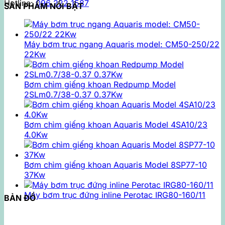
Hotline:
096 222 1587
SẢN PHẨM NỔI BẬT
Máy bơm trục ngang Aquaris model: CM50-250/22
22Kw
Bơm chìm giếng khoan Redpump Model
2SLm0.7/38-0.37 0.37Kw
Bơm chìm giếng khoan Aquaris Model 4SA10/23
4.0Kw
Bơm chìm giếng khoan Aquaris Model 8SP77-10
37Kw
Máy bơm trục đứng inline Perotac IRG80-160/11
BẢN ĐỒ