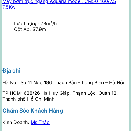
Máy bơm trục ngang Aquaris model: CM50-160/7.5
7.5Kw
Lưu Lượng:
78m³/h
Cột Áp:
37.9m
Địa chỉ
Hà Nội: Sô 11 Ngõ 196 Thạch Bàn – Long Biên – Hà Nội
TP HCM: 628/26 Hà Huy Giáp, Thạnh Lộc, Quận 12,
Thành phố Hồ Chí Minh
Chăm Sóc Khách Hàng
Kinh Doanh:
Ms Thảo