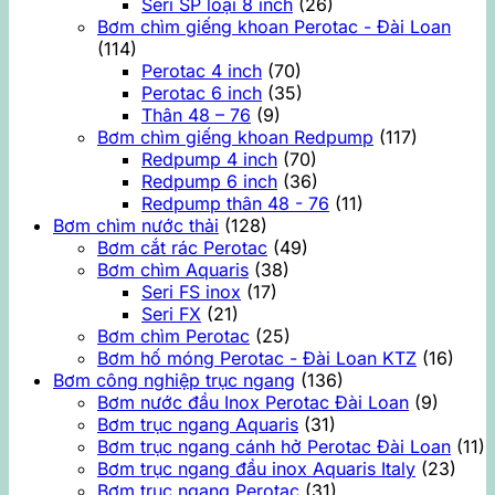
Seri SP loại 8 inch
(26)
Bơm chìm giếng khoan Perotac - Đài Loan
(114)
Perotac 4 inch
(70)
Perotac 6 inch
(35)
Thân 48 – 76
(9)
Bơm chìm giếng khoan Redpump
(117)
Redpump 4 inch
(70)
Redpump 6 inch
(36)
Redpump thân 48 - 76
(11)
Bơm chìm nước thải
(128)
Bơm cắt rác Perotac
(49)
Bơm chìm Aquaris
(38)
Seri FS inox
(17)
Seri FX
(21)
Bơm chìm Perotac
(25)
Bơm hố móng Perotac - Đài Loan KTZ
(16)
Bơm công nghiệp trục ngang
(136)
Bơm nước đầu Inox Perotac Đài Loan
(9)
Bơm trục ngang Aquaris
(31)
Bơm trục ngang cánh hở Perotac Đài Loan
(11)
Bơm trục ngang đầu inox Aquaris Italy
(23)
Bơm trục ngang Perotac
(31)