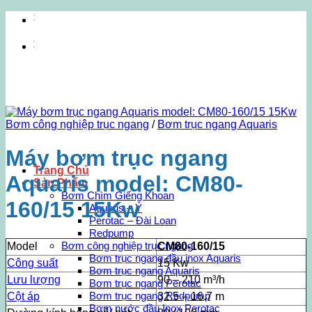
Bỏ
Cung cấp
qua
nội
Cung cấp
dung
Bơm công nghiệp trục ngang
/
Bơm trục ngang Aquaris
Máy bơm trục ngang
Trang Chủ
Aquaris model: CM80-
Sản Phẩm
Bơm Chìm Giếng Khoan
160/15 15Kw
Aquaris – Ý
Perotac – Đài Loan
Redpump
Bơm công nghiệp trục ngang
Model
CM80-160/15
Bơm trục ngang đầu inox Aquaris
Công suất
15 Kw
Bơm trục ngang Aquaris
Lưu lượng
90 – 210 m³/h
Bơm trục ngang Perotac
Bơm trục ngang Redpump
Cột áp
32.5 – 16.7 m
Bơm nước đầu Inox Perotac