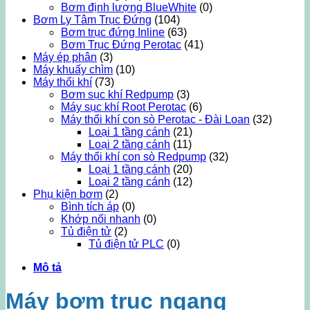
Bơm định lượng BlueWhite
(0)
Bơm Ly Tâm Trục Đứng
(104)
Bơm trục đứng Inline
(63)
Bơm Trục Đứng Perotac
(41)
Máy ép phân
(3)
Máy khuấy chìm
(10)
Máy thổi khí
(73)
Bơm sục khí Redpump
(3)
Máy sục khí Root Perotac
(6)
Máy thổi khí con sò Perotac - Đài Loan
(32)
Loại 1 tầng cánh
(21)
Loại 2 tầng cánh
(11)
Máy thổi khí con sò Redpump
(32)
Loại 1 tầng cánh
(20)
Loại 2 tầng cánh
(12)
Phụ kiện bơm
(2)
Bình tích áp
(0)
Khớp nối nhanh
(0)
Tủ điện tử
(2)
Tủ điện tử PLC
(0)
Mô tả
Máy bơm trục ngang