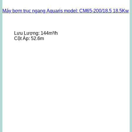
Máy bơm trục ngang Aquaris model: CM65-200/18.5 18.5Kw
Lưu Lượng:
144m³/h
Cột Áp:
52.6m