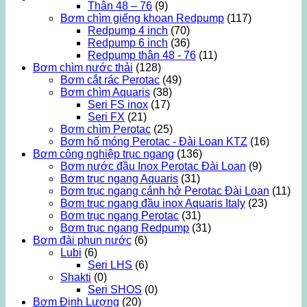
Thân 48 – 76
(9)
Bơm chìm giếng khoan Redpump
(117)
Redpump 4 inch
(70)
Redpump 6 inch
(36)
Redpump thân 48 - 76
(11)
Bơm chìm nước thải
(128)
Bơm cắt rác Perotac
(49)
Bơm chìm Aquaris
(38)
Seri FS inox
(17)
Seri FX
(21)
Bơm chìm Perotac
(25)
Bơm hố móng Perotac - Đài Loan KTZ
(16)
Bơm công nghiệp trục ngang
(136)
Bơm nước đầu Inox Perotac Đài Loan
(9)
Bơm trục ngang Aquaris
(31)
Bơm trục ngang cánh hở Perotac Đài Loan
(11)
Bơm trục ngang đầu inox Aquaris Italy
(23)
Bơm trục ngang Perotac
(31)
Bơm trục ngang Redpump
(31)
Bơm đài phun nước
(6)
Lubi
(6)
Seri LHS
(6)
Shakti
(0)
Seri SHOS
(0)
Bơm Định Lượng
(20)