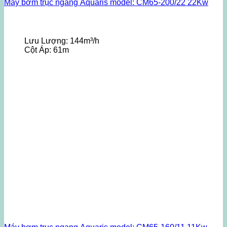
Máy bơm trục ngang Aquaris model: CM65-200/22 22Kw
Lưu Lượng:
144m³/h
Cột Áp:
61m