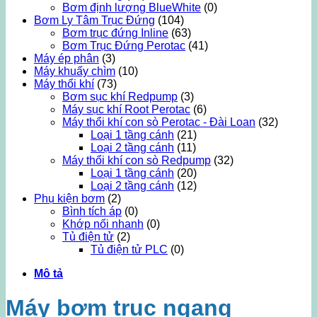
Bơm định lượng BlueWhite
(0)
Bơm Ly Tâm Trục Đứng
(104)
Bơm trục đứng Inline
(63)
Bơm Trục Đứng Perotac
(41)
Máy ép phân
(3)
Máy khuấy chìm
(10)
Máy thổi khí
(73)
Bơm sục khí Redpump
(3)
Máy sục khí Root Perotac
(6)
Máy thổi khí con sò Perotac - Đài Loan
(32)
Loại 1 tầng cánh
(21)
Loại 2 tầng cánh
(11)
Máy thổi khí con sò Redpump
(32)
Loại 1 tầng cánh
(20)
Loại 2 tầng cánh
(12)
Phụ kiện bơm
(2)
Bình tích áp
(0)
Khớp nối nhanh
(0)
Tủ điện tử
(2)
Tủ điện tử PLC
(0)
Mô tả
Máy bơm trục ngang