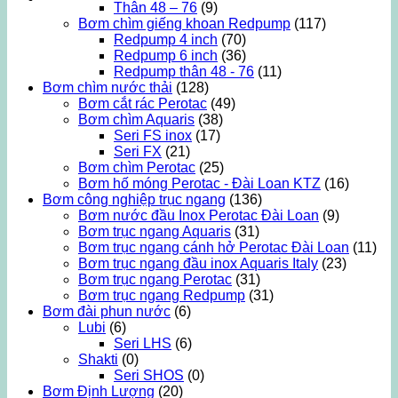
Thân 48 – 76
(9)
Bơm chìm giếng khoan Redpump
(117)
Redpump 4 inch
(70)
Redpump 6 inch
(36)
Redpump thân 48 - 76
(11)
Bơm chìm nước thải
(128)
Bơm cắt rác Perotac
(49)
Bơm chìm Aquaris
(38)
Seri FS inox
(17)
Seri FX
(21)
Bơm chìm Perotac
(25)
Bơm hố móng Perotac - Đài Loan KTZ
(16)
Bơm công nghiệp trục ngang
(136)
Bơm nước đầu Inox Perotac Đài Loan
(9)
Bơm trục ngang Aquaris
(31)
Bơm trục ngang cánh hở Perotac Đài Loan
(11)
Bơm trục ngang đầu inox Aquaris Italy
(23)
Bơm trục ngang Perotac
(31)
Bơm trục ngang Redpump
(31)
Bơm đài phun nước
(6)
Lubi
(6)
Seri LHS
(6)
Shakti
(0)
Seri SHOS
(0)
Bơm Định Lượng
(20)