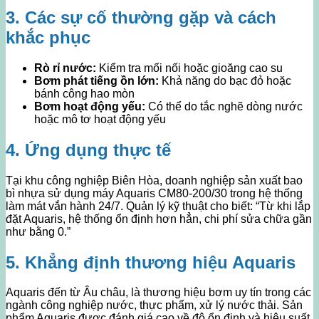
3. Các sự cố thường gặp và cách
khắc phục
Rò rỉ nước:
Kiểm tra mối nối hoặc gioăng cao su
Bơm phát tiếng ồn lớn:
Khả năng do bạc đỏ hoặc
bánh công hao mòn
Bơm hoạt động yếu:
Có thể do tắc nghẽ dòng nước
hoặc mô tơ hoạt động yếu
4. Ứng dụng thực tế
Tại khu công nghiệp Biên Hòa, doanh nghiệp sản xuất bao
bì nhựa sử dụng máy Aquaris CM80-200/30 trong hệ thống
làm mát vắn hành 24/7. Quản lý kỹ thuật cho biết: “Từ khi lắp
đặt Aquaris, hệ thống ổn định hơn hẳn, chi phí sửa chữa gần
như bằng 0.”
5. Khẳng định thương hiệu Aquaris
Aquaris đến từ Âu châu, là thương hiệu bơm uy tín trong các
ngành công nghiệp nước, thực phẩm, xử lý nước thải. Sản
phẩm Aquaris được đánh giá cao về độ ổn định và hiệu suất