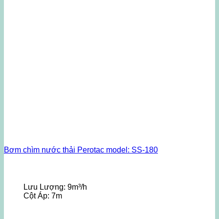
Bơm chìm nước thải Perotac model: SS-180
Lưu Lượng:
9m³/h
Cột Áp:
7m