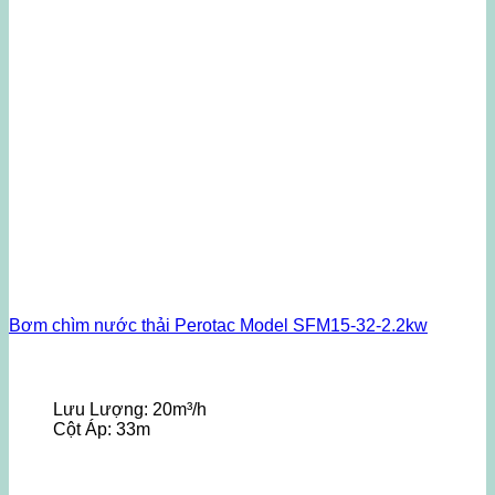
Bơm chìm nước thải Perotac Model SFM15-32-2.2kw
Lưu Lượng:
20m³/h
Cột Áp:
33m