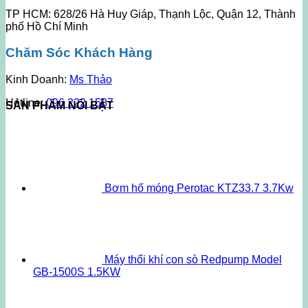
TP HCM: 628/26 Hà Huy Giáp, Thạnh Lộc, Quận 12, Thành
phố Hồ Chí Minh
Chăm Sóc Khách Hàng
Kinh Doanh:
Ms Thảo
Hotline:
096 222 1587
SẢN PHẨM NỔI BẬT
Bơm hố móng Perotac KTZ33.7 3.7Kw
Máy thổi khí con sò Redpump Model
GB-1500S 1.5KW