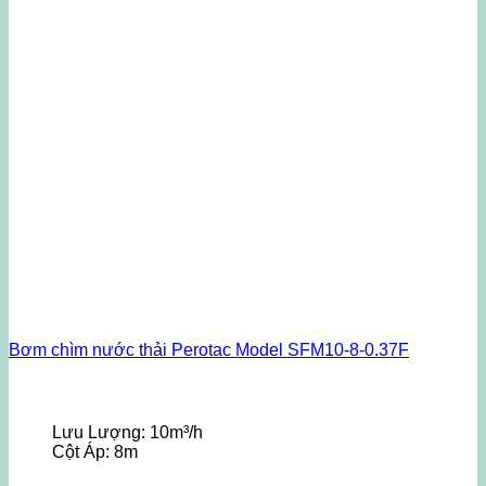
Bơm chìm nước thải Perotac Model SFM10-8-0.37F
Lưu Lượng:
10m³/h
Cột Áp:
8m