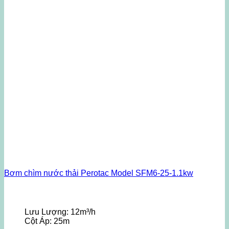
Bơm chìm nước thải Perotac Model SFM6-25-1.1kw
Lưu Lượng:
12m³/h
Cột Áp:
25m