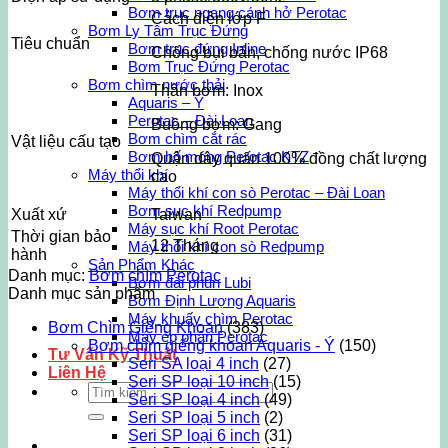
Bơm trục ngang cánh hở Perotac
Cách điện lớp F
Bơm Ly Tâm Trục Đứng
Tiêu chuẩn
Bơm trục đứng Inline
Chống bụi bẩn, chống nước IP68
Bơm Trục Đứng Perotac
Bơm chìm nước thải
Thân bơm: Inox
Aquaris – Ý
Perotac – Đài Loan
Buồng bơm: Gang
Bơm chìm cắt rác
Vật liệu cấu tạo
Bơm hố móng Perotac KTZ
Quận dây quấn 100% đồng chất lượng
Máy thổi khí
cao
Máy thổi khí con sò Perotac – Đài Loan
Bơm sục khí Redpump
Xuất xứ
Taiwan
Máy sục khí Root Perotac
Thời gian bảo
12 Tháng
Máy thổi khí con sò Redpump
hành
Sản Phẩm Khác
Danh mục:
Bơm chìm Perotac
Bơm đài phun Lubi
Danh mục sản phẩm
Bơm Định Lượng Aquaris
Máy khuấy chìm Perotac
Bơm Chìm Giếng Khoan
(383)
Máy ép phân Perotac
Bơm chìm giếng khoan Aquaris - Ý
(150)
Tư Vấn Kỹ Thuật
Seri SA loại 4 inch
(27)
Liên Hệ
Seri SP loại 10 inch
(15)
Tìm
Seri SP loại 4 inch
(49)
kiếm:
Seri SP loại 5 inch
(2)
Seri SP loại 6 inch
(31)