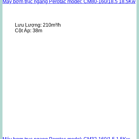
Máy bơm trục ngang Perotac model: CM80-160/18.5 18.5Kw
Lưu Lượng:
210m³/h
Cột Áp:
38m