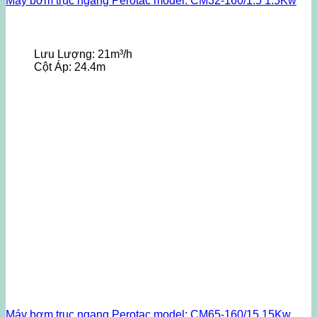
Máy bơm trục ngang Perotac model: CM32-160/1.5 1.5Kw
Lưu Lượng:
21m³/h
Cột Áp:
24.4m
Máy bơm trục ngang Perotac model: CM65-160/15 15Kw