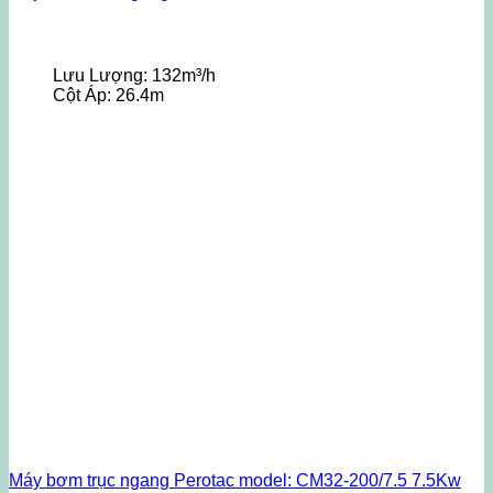
Lưu Lượng:
132m³/h
Cột Áp:
26.4m
Máy bơm trục ngang Perotac model: CM32-200/7.5 7.5Kw