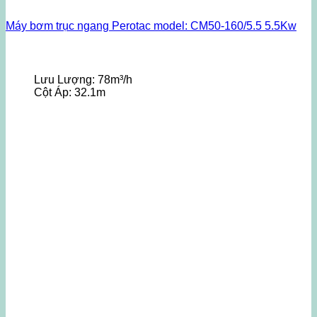
Máy bơm trục ngang Perotac model: CM50-160/5.5 5.5Kw
Lưu Lượng:
78m³/h
Cột Áp:
32.1m