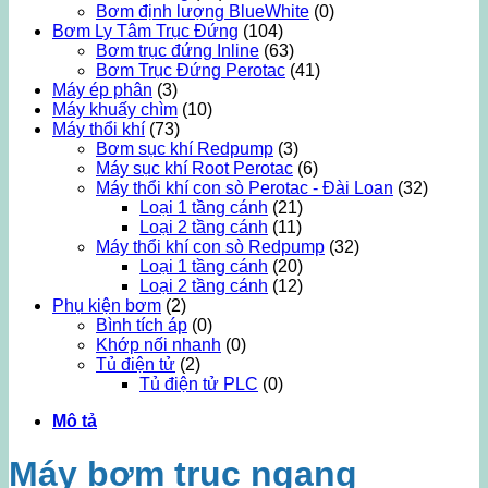
Bơm định lượng BlueWhite
(0)
Bơm Ly Tâm Trục Đứng
(104)
Bơm trục đứng Inline
(63)
Bơm Trục Đứng Perotac
(41)
Máy ép phân
(3)
Máy khuấy chìm
(10)
Máy thổi khí
(73)
Bơm sục khí Redpump
(3)
Máy sục khí Root Perotac
(6)
Máy thổi khí con sò Perotac - Đài Loan
(32)
Loại 1 tầng cánh
(21)
Loại 2 tầng cánh
(11)
Máy thổi khí con sò Redpump
(32)
Loại 1 tầng cánh
(20)
Loại 2 tầng cánh
(12)
Phụ kiện bơm
(2)
Bình tích áp
(0)
Khớp nối nhanh
(0)
Tủ điện tử
(2)
Tủ điện tử PLC
(0)
Mô tả
Máy bơm trục ngang