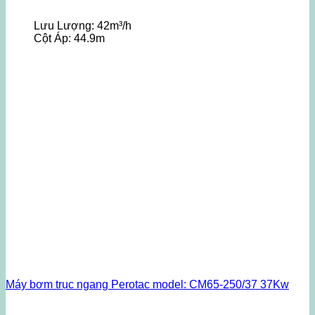
Lưu Lượng:
42m³/h
Cột Áp:
44.9m
Máy bơm trục ngang Perotac model: CM65-250/37 37Kw