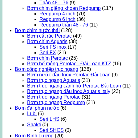
Thân 48 – 76
(9)
Bơm chìm giếng khoan Redpump
(117)
Redpump 4 inch
(70)
Redpump 6 inch
(36)
Redpump thân 48 - 76
(11)
Bơm chìm nước thải
(128)
Bơm cắt rác Perotac
(49)
Bơm chìm Aquaris
(38)
Seri FS inox
(17)
Seri FX
(21)
Bơm chìm Perotac
(25)
Bơm hố móng Perotac - Đài Loan KTZ
(16)
Bơm công nghiệp trục ngang
(136)
Bơm nước đầu Inox Perotac Đài Loan
(9)
Bơm trục ngang Aquaris
(31)
Bơm trục ngang cánh hở Perotac Đài Loan
(11)
Bơm trục ngang đầu inox Aquaris Italy
(23)
Bơm trục ngang Perotac
(31)
Bơm trục ngang Redpump
(31)
Bơm đài phun nước
(6)
Lubi
(6)
Seri LHS
(6)
Shakti
(0)
Seri SHOS
(0)
Bơm Định Lượng
(20)