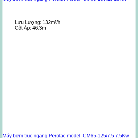
Lưu Lượng:
132m³/h
Cột Áp:
46.3m
Máy bơm trục ngang Perotac model: CM65-125/7.5 7.5Kw