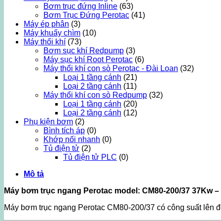
Bơm trục đứng Inline
(63)
Bơm Trục Đứng Perotac
(41)
Máy ép phân
(3)
Máy khuấy chìm
(10)
Máy thổi khí
(73)
Bơm sục khí Redpump
(3)
Máy sục khí Root Perotac
(6)
Máy thổi khí con sò Perotac - Đài Loan
(32)
Loại 1 tầng cánh
(21)
Loại 2 tầng cánh
(11)
Máy thổi khí con sò Redpump
(32)
Loại 1 tầng cánh
(20)
Loại 2 tầng cánh
(12)
Phụ kiện bơm
(2)
Bình tích áp
(0)
Khớp nối nhanh
(0)
Tủ điện tử
(2)
Tủ điện tử PLC
(0)
Mô tả
Máy bơm trục ngang Perotac model: CM80-200/37 37Kw –
Máy bơm trục ngang Perotac CM80-200/37 có công suất lên đế