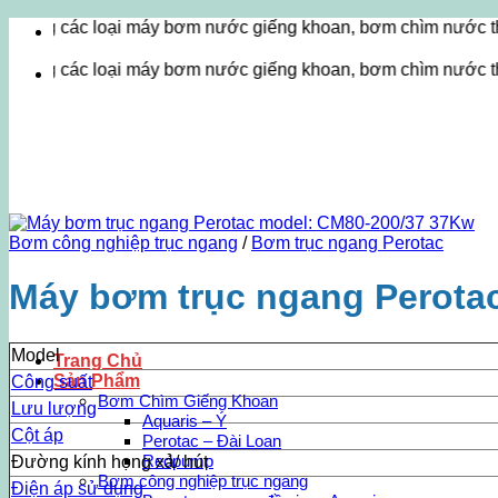
Bỏ
c loại máy bơm nước giếng khoan, bơm chìm nước thải, máy thổ
qua
nội
c loại máy bơm nước giếng khoan, bơm chìm nước thải, máy thổ
dung
Bơm công nghiệp trục ngang
/
Bơm trục ngang Perotac
Máy bơm trục ngang Perota
Model
Trang Chủ
Sản Phẩm
Công suất
Bơm Chìm Giếng Khoan
Lưu lượng
Aquaris – Ý
Cột áp
Perotac – Đài Loan
Redpump
Đường kính họng xả/ hút
Bơm công nghiệp trục ngang
Điện áp sử dụng