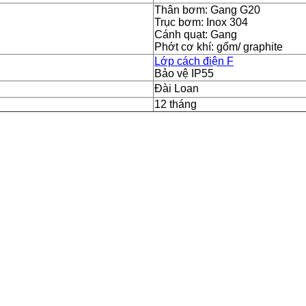
Thân bơm: Gang G20
Trục bơm: Inox 304
Cánh quạt: Gang
Phớt cơ khí: gốm/ graphite
Lớp cách điện F
Bảo vệ IP55
Đài Loan
12 tháng