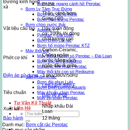
Đường kính họng
Bơm trục ngang cánh hở Perotac
DN50
xả
Bơm Ly Tâm Trục Đứng
Thân, cánh bơm
Bơm trục đứng Inline
Gang G20
Bơm Trục Đứng Perotac
Bơm chìm nước thải
Vật liệu cấu tạo
Dây quấn động
Aquaris – Ý
cơ: 100% lõi đồng
Perotac – Đài Loan
chất lượng cao
Bơm chìm cắt rác
Bơm hố móng Perotac KTZ
Carbon-Ceramic,
Máy thổi khí
Chống ngấm
Máy thổi khí con sò Perotac – Đài Loan
Phớt cơ khí
nước bằng vách
Bơm sục khí Redpump
ngăn dầu ở giữa
Máy sục khí Root Perotac
Máy thổi khí con sò Redpump
Điện áp sử dụng
3 pha/380V/50Hz
Sản Phẩm Khác
Bơm đài phun Lubi
Lớp cách điện F
Bơm Định Lượng Aquaris
Tiêu chuẩn
Máy khuấy chìm Perotac
Bảo vệ IP68
Máy ép phân Perotac
Tư Vấn Kỹ Thuật
Nhập khẩu Đài
Liên Hệ
Xuất xứ
Loan
Tìm
Bảo hành
12 tháng
kiếm:
Danh mục:
Bơm cắt rác Perotac
Danh mục sản phẩm