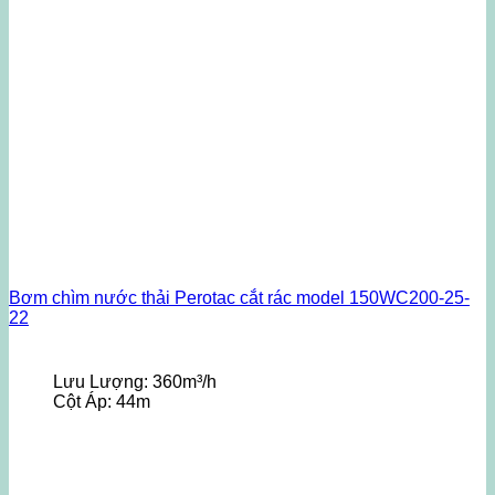
Bơm chìm nước thải Perotac cắt rác model 150WC200-25-
22
Lưu Lượng:
360m³/h
Cột Áp:
44m