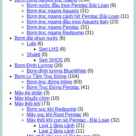
Bơm nước đầu Inox Perotac Đài Loan
(9)
Bơm trục ngang Aquaris
(31)
Bơm trục ngang cánh hở Perotac Đài Loan
(11)
Bơm trục ngang đầu inox Aquaris Italy
(23)
Bơm trục ngang Perotac
(31)
Bơm trục ngang Redpump
(31)
Bơm đài phun nước
(6)
Lubi
(6)
Seri LHS
(6)
Shakti
(0)
Seri SHOS
(0)
Bơm Định Lượng
(20)
Bơm định lượng BlueWhite
(0)
Bơm Ly Tâm Trục Đứng
(104)
Bơm trục đứng Inline
(63)
Bơm Trục Đứng Perotac
(41)
Máy ép phân
(3)
Máy khuấy chìm
(10)
Máy thổi khí
(73)
Bơm sục khí Redpump
(3)
Máy sục khí Root Perotac
(6)
Máy thổi khí con sò Perotac - Đài Loan
(32)
Loại 1 tầng cánh
(21)
Loại 2 tầng cánh
(11)