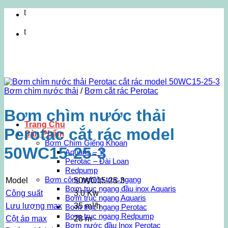
Bỏ
Cung cấ
qua
nội
Cung cấ
dung
Bơm chìm nước thải
/
Bơm cắt rác Perotac
Bơm chìm nước thải
Trang Chủ
Perotac cắt rác model
Sản Phẩm
Bơm Chìm Giếng Khoan
50WC15-25-3
Aquaris – Ý
Perotac – Đài Loan
Redpump
Bơm công nghiệp trục ngang
Model
50WC15-25-3
Bơm trục ngang đầu inox Aquaris
Công suất
3.0 Kw
Bơm trục ngang Aquaris
Lưu lượng max
35 m³/h
Bơm trục ngang Perotac
Bơm trục ngang Redpump
Cột áp max
28 m
Bơm nước đầu Inox Perotac