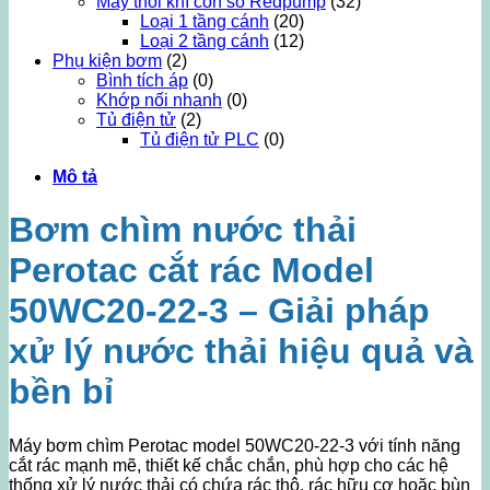
Máy thổi khí con sò Redpump
(32)
Loại 1 tầng cánh
(20)
Loại 2 tầng cánh
(12)
Phụ kiện bơm
(2)
Bình tích áp
(0)
Khớp nối nhanh
(0)
Tủ điện tử
(2)
Tủ điện tử PLC
(0)
Mô tả
Bơm chìm nước thải
Perotac cắt rác Model
50WC20-22-3 – Giải pháp
xử lý nước thải hiệu quả và
bền bỉ
Máy bơm chìm Perotac model 50WC20-22-3 với tính năng
cắt rác mạnh mẽ, thiết kế chắc chắn, phù hợp cho các hệ
thống xử lý nước thải có chứa rác thô, rác hữu cơ hoặc bùn