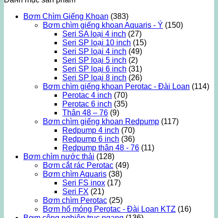
Bơm Chìm Giếng Khoan
(383)
Bơm chìm giếng khoan Aquaris - Ý
(150)
Seri SA loại 4 inch
(27)
Seri SP loại 10 inch
(15)
Seri SP loại 4 inch
(49)
Seri SP loại 5 inch
(2)
Seri SP loại 6 inch
(31)
Seri SP loại 8 inch
(26)
Bơm chìm giếng khoan Perotac - Đài Loan
(114)
Perotac 4 inch
(70)
Perotac 6 inch
(35)
Thân 48 – 76
(9)
Bơm chìm giếng khoan Redpump
(117)
Redpump 4 inch
(70)
Redpump 6 inch
(36)
Redpump thân 48 - 76
(11)
Bơm chìm nước thải
(128)
Bơm cắt rác Perotac
(49)
Bơm chìm Aquaris
(38)
Seri FS inox
(17)
Seri FX
(21)
Bơm chìm Perotac
(25)
Bơm hố móng Perotac - Đài Loan KTZ
(16)
Bơm công nghiệp trục ngang
(136)