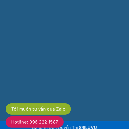
Tôi muốn tư vấn qua Zalo
Hotline: 096 222 1587
Đăng Kí Độc Quyền Tại
SRILUVU