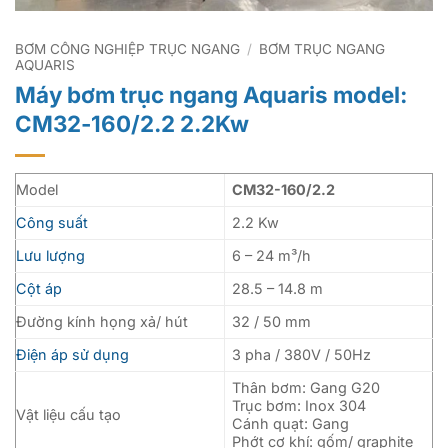
BƠM CÔNG NGHIỆP TRỤC NGANG
/
BƠM TRỤC NGANG
AQUARIS
Máy bơm trục ngang Aquaris model:
CM32-160/2.2 2.2Kw
Model
CM32-160/2.2
Công suất
2.2 Kw
Lưu lượng
6 – 24 m³/h
Cột áp
28.5 – 14.8 m
Đường kính họng xả/ hút
32 / 50 mm
Điện áp sử dụng
3 pha / 380V / 50Hz
Thân bơm: Gang G20
Trục bơm: Inox 304
Vật liệu cấu tạo
Cánh quạt: Gang
Phớt cơ khí: gốm/ graphite