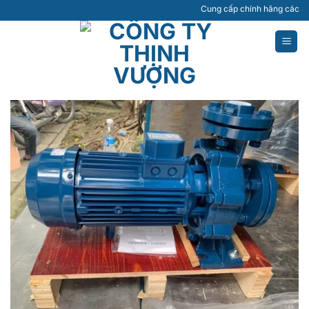
Bỏ
Cung cấp chính hãng các loại máy
qua
nội
dung